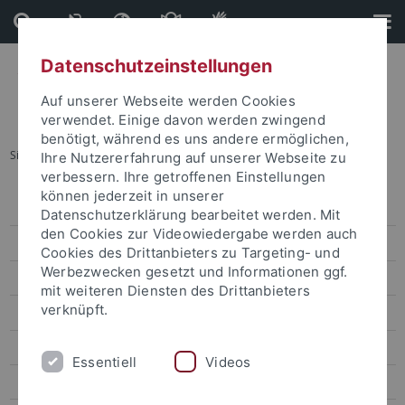
Direkt
Direkt
zum
zur
Inhalt
Fußleiste
Datenschutzeinstellungen
Auf unserer Webseite werden Cookies
verwendet. Einige davon werden zwingend
benötigt, während es uns andere ermöglichen,
Sie sind hier:
Startseite
...
Pressemitteilungen
Ihre Nutzererfahrung auf unserer Webseite zu
verbessern. Ihre getroffenen Einstellungen
können jederzeit in unserer
Pressemitteilungen
Datenschutzerklärung bearbeitet werden. Mit
den Cookies zur Videowiedergabe werden auch
Archiv
Cookies des Drittanbieters zu Targeting- und
Werbezwecken gesetzt und Informationen ggf.
attempto online
mit weiteren Diensten des Drittanbieters
verknüpft.
Newsletter Uni Tübingen aktuell
Forschungsmagazin Attempto
Essentiell
Videos
Publikationen