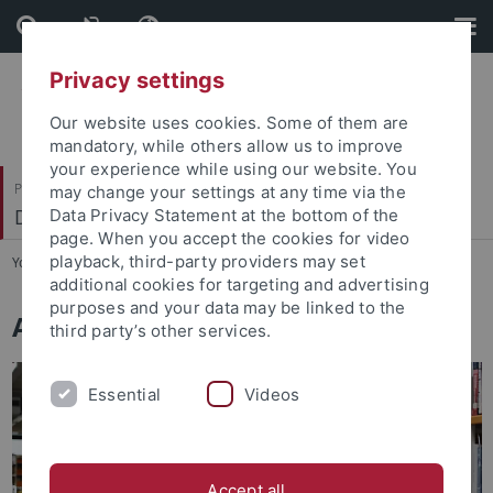
Skip
Skip
to
to
content
footer
Privacy settings
Our website uses cookies. Some of them are
mandatory, while others allow us to improve
your experience while using our website. You
Philosophische Fakultät
may change your settings at any time via the
Deutsches Seminar
Data Privacy Statement at the bottom of the
page. When you accept the cookies for video
playback, third-party providers may set
You are here:
Startseite
...
Abteilungen
additional cookies for targeting and advertising
purposes and your data may be linked to the
Abteilungen
third party’s other services.
Essential
Videos
Accept all