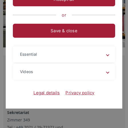
or
Save & close
Essential
Kontakt
Videos
Anschrift
Wilhelmstraße 50
Legal details
Privacy policy
72074 Tübingen
Sekretariat
Zimmer 349
Tel.: +49 7071 / 29-72372 und