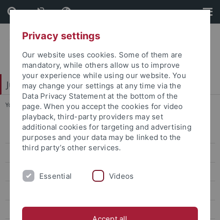
Skip
Skip
to
to
content
footer
Privacy settings
Our website uses cookies. Some of them are
mandatory, while others allow us to improve
your experience while using our website. You
Juristische Fakultät
may change your settings at any time via the
Data Privacy Statement at the bottom of the
You are here:
Startseite
...
Nach Ihrem Aufenthalt
page. When you accept the cookies for video
playback, third-party providers may set
additional cookies for targeting and advertising
Legum Magister (LL.M.)
purposes and your data may be linked to the
third party’s other services.
ERASMUS
Studieren im Ausland
Essential
Videos
Studieren in Tübingen
Vor Ihrem Aufenthalt
Accept all