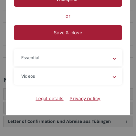
Während Ihres Aufenthalts
or
Nach Ihrem Aufenthalt
Dozentenmobilität
Save & close
Auslandsstudium in Aix-en-Provence
Hinweise zu im Ausland erbrachten Studienleistungen
Essential
Tübingen Chapel Hill Law Program
Videos
Nach Ihrem Aufenthalt
Nachweis über Studien- und Prüfungsleistungen
Legal details
Privacy policy
Transcript of Records
Letter of Confirmation und Abreise aus Tübingen