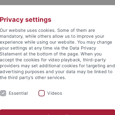
UNI A-Z
KONTAKT
Privacy settings
Our website uses cookies. Some of them are
mandatory, while others allow us to improve your
experience while using our website. You may change
your settings at any time via the Data Privacy
Statement at the bottom of the page. When you
accept the cookies for video playback, third-party
providers may set additional cookies for targeting and
advertising purposes and your data may be linked to
the third party’s other services.
HUNG
LEHRSTÜHLE UND PERSONEN
E
Essential
Videos
Studienfachberatung
Internationales
Fachschaften und
e Fakultät
Studium
Internationales
ERASMUS
Studieren