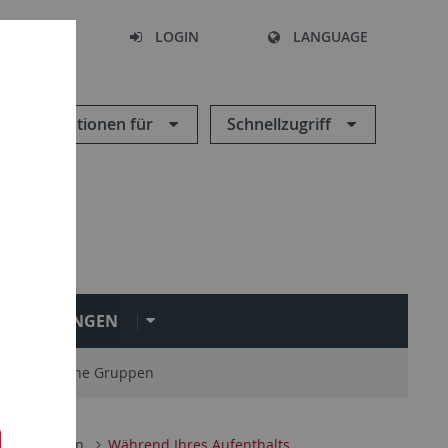
SEARCH
LOGIN
LANGUAGE
Informationen für
Schnellzugriff
INRICHTUNGEN
 studentische Gruppen
 in Tübingen
Während Ihres Aufenthalts