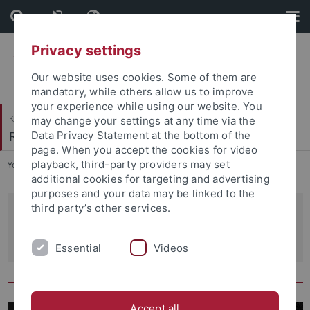
Skip
Skip
to
to
content
footer
Privacy settings
Our website uses cookies. Some of them are
mandatory, while others allow us to improve
your experience while using our website. You
Katholisch-Theologische Fakultät
may change your settings at any time via the
Religionspädagogik
Data Privacy Statement at the bottom of the
page. When you accept the cookies for video
playback, third-party providers may set
You are here:
Startseite
...
Forschungsstelle Elie Wiesel
additional cookies for targeting and advertising
purposes and your data may be linked to the
third party’s other services.
Forschungsstelle Elie Wiesel – Elie
Wiesel Research Center
Essential
Videos
Accept all