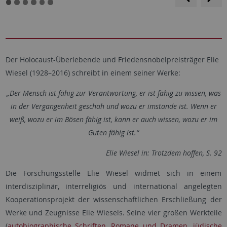
f
Der Holocaust-Überlebende und Friedensnobelpreisträger Elie
Wiesel (1928–2016) schreibt in einem seiner Werke:
„Der Mensch ist fähig zur Verantwortung, er ist fähig zu wissen, was
in der Vergangenheit geschah und wozu er imstande ist. Wenn er
weiß, wozu er im Bösen fähig ist, kann er auch wissen, wozu er im
Guten fähig ist.“
Elie Wiesel in: Trotzdem hoffen, S. 92
Die Forschungsstelle Elie Wiesel widmet sich in einem
interdisziplinär, interreligiös und international angelegten
Kooperationsprojekt der wissenschaftlichen Erschließung der
Werke und Zeugnisse Elie Wiesels. Seine vier großen Werkteile
(
autobiographische Schriften
,
Romane und Dramen
,
jüdische