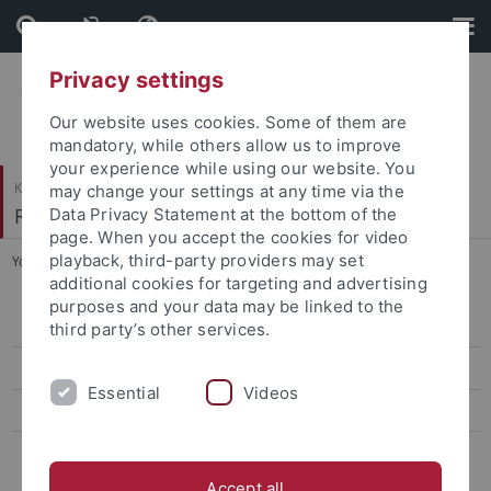
Skip
Skip
to
to
content
footer
Privacy settings
Our website uses cookies. Some of them are
mandatory, while others allow us to improve
your experience while using our website. You
Katholisch-Theologische Fakultät
may change your settings at any time via the
Religionspädagogik
Data Privacy Statement at the bottom of the
page. When you accept the cookies for video
playback, third-party providers may set
You are here:
Startseite
...
Mitwirken
additional cookies for targeting and advertising
purposes and your data may be linked to the
Veröffentlichungen
third party’s other services.
Aktuelle Qualifikationsarbeiten
Essential
Videos
Elie Wiesel Datenbanken
Mitwirken
Accept all