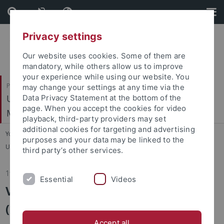
Skip
Skip
to
to
content
footer
Privacy settings
Our website uses cookies. Some of them are
mandatory, while others allow us to improve
your experience while using our website. You
Philosophische Fakultät
may change your settings at any time via the
Ur- und Frühgeschichte und Archäologie des
Data Privacy Statement at the bottom of the
page. When you accept the cookies for video
Mittelalters
playback, third-party providers may set
additional cookies for targeting and advertising
You are here:
Startseite
...
purposes and your data may be linked to the
Ur- und Frühgeschichte und Archäologie des Mittelalters
third party’s other services.
19.01.2016
Essential
Videos
Vortrag Prof. Thomas Stöllner
(Ruhr-Universität Bochum): Gold
Accept all