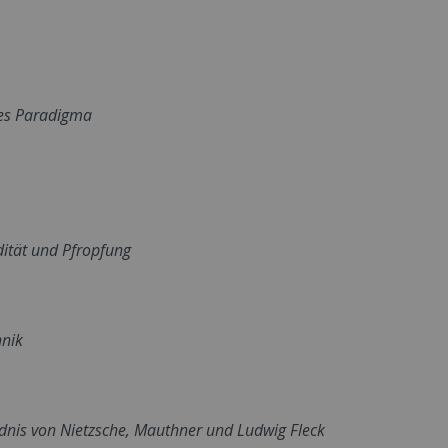
ches Paradigma
dität und Pfropfung
hnik
ndnis von Nietzsche, Mauthner und Ludwig Fleck