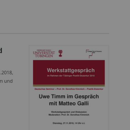
d
.2018,
mm und