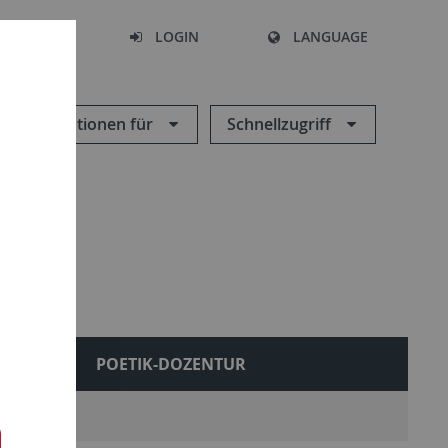
SEARCH
LOGIN
LANGUAGE
Informationen für
Schnellzugriff
AL
POETIK-DOZENTUR