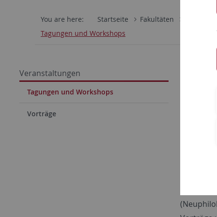
You are here:
Startseite
Fakultäten
Philosoph
Tagungen und Workshops
Sympos
Veranstaltungen
Gefördert
Tagungen und Workshops
Paradigm
Vorträge
Symposium
Projektve
Weitere Be
Das Sympo
(Neuphilo