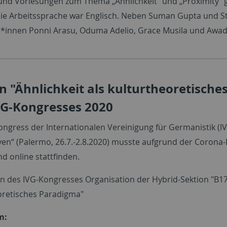
und Vorlesungen zum Thema „Ähnlichkeit“ und „Proximity“ 
Die Arbeitssprache war Englisch. Neben Suman Gupta und 
*innen Ponni Arasu, Oduma Adelio, Grace Musila und Aw
n "Ähnlichkeit als kulturtheoretisc
VG-Kongresses 2020
Kongress der Internationalen Vereinigung für Germanistik (I
ven“ (Palermo, 26.7.-2.8.2020) musste aufgrund der Coro
d online stattfinden.
 des IVG-Kongresses Organisation der Hybrid-Sektion "B17
oretisches Paradigma"
m: