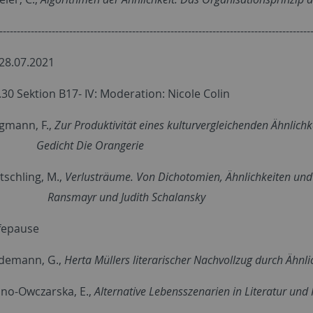
-----------------------------------------------------------------------------------------
28.07.2021
.30 Sektion B17- IV: Moderation: Nicole Colin
rgmann, F.,
Zur Produktivität eines kulturvergleichenden Ähnlic
ht Die Orangerie
tschling, M.,
Verlusträume. Von Dichotomien, Ähnlichkeiten und
yr und Judith Schalansky
ffepause
idemann, G.,
Herta Müllers literarischer Nachvollzug durch Ähnli
jno-Owczarska, E.,
Alternative Lebensszenarien in Literatur und