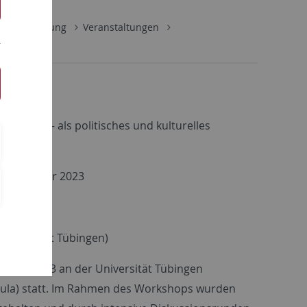
e
Forschung
Veranstaltungen
chkeit – als politisches und kulturelles
0. November 2023
nar)
 Universität Tübingen)
vember 2023 an der Universität Tübingen
Aula) statt. Im Rahmen des Workshops wurden