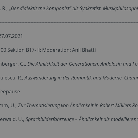
, R.,
„
Der dialektische Komponist“ als Synkretist. Musikphilosop
-----------------------------------------------------------------------------------------
27.07.2021
.00 Sektion B17- II: Moderation: Anil Bhatti
mberger, G.,
Die Ähnlichkeit der Generationen. Andolosia und 
ulescu, R.,
Auswanderung in der Romantik und Moderne. Chami
ffeepause
mm, U.,
Zur Thematisierung von Ähnlichkeit in Robert Müllers R
ierwald, U.,
Sprachbilderfahrzeuge – Ähnlichkeit als modellieren