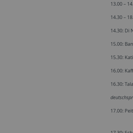
13.00 – 1
14.30 – 1
14.30:
Di N
15.00: Ban
15.30: Kat
16.00: Ka
16.30: Tal
deutschspr
17.00:
Peit
fiktiona
17.30:
Sch