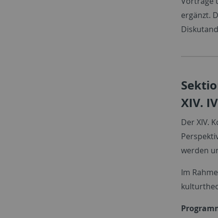
Vorträge 
ergänzt. 
Diskutand
Sektio
XIV. I
Der XIV. 
Perspekti
werden un
Im Rahmen
kulturthe
Program