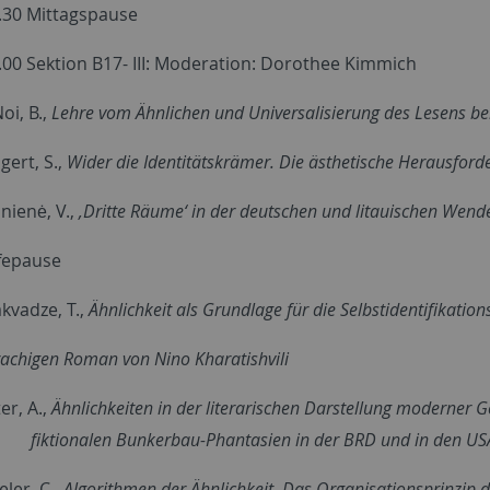
4.30 Mittagspause
8.00 Sektion B17- III: Moderation: Dorothee Kimmich
oi, B.,
Lehre vom Ähnlichen und Universalisierung des Lesens b
gert, S.,
Wider die Identitätskrämer. Die ästhetische Herausford
inienė, V.,
‚Dritte Räume‘ in der deutschen und litauischen Wende
ffepause
akvadze, T.,
Ähnlichkeit als Grundlage für die Selbstidentifikatio
achigen Roman von Nino Kharatishvili
er, A.,
Ähnlichkeiten in der literarischen Darstellung moderner 
len Bunkerbau-Phantasien in der BRD und in den USA wä
eler, C.,
Algorithmen der Ähnlichkeit. Das Organisationsprinzip d