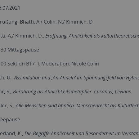
.07.2021
rüßung: Bhatti, A./ Colin, N./ Kimmich, D.
tti, A./ Kimmich, D.,
Eröffnung: Ähnlichkeit als kulturtheoretis
4.30 Mittagspause
.00 Sektion B17- I: Moderation: Nicole Colin
th, U
., Assimilation und ‚An-Ähneln‘ im Spannungsfeld von Hybri
r, S
., Berührung als Ähnlichkeitsmetapher. Cusanus, Levinas
ler, S
.
,
Alle Menschen sind ähnlich. Menschenrecht als Kulturtec
ffeepause
erland, K.,
Die Begriffe Ähnlichkeit und Besonderheit im Verstä