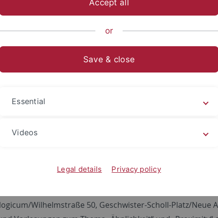
Accept all
ische Fakultät
...
Neuere deutsche Literatur
Mitarbeitend
or
Save & close
ium „Similarities and Proximities“
 durch das MWK im Rahmen der Förderung des Projekts „Ähnli
Essential
a“
 „Similarities and Proximities“, Universität Tübingen, 8.-1
Videos
rantwortliche: Prof. Dr. Dorothee Kimmich (Deutsches Semi
teiligte: Prof. Dr. Russell West-Pavlov (Englisches Seminar,
Legal details
Privacy policy
sium „Similarities and Proximities“ fand von 8. bis 10. No
logicum/Wilhelmstraße 50, Geschwister-Scholl-Platz/Neue 