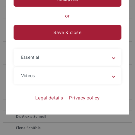
Team
Prof. Dr. Yolanda Demetriou
or
Jasmin Brecht
Save & close
Dr. Sandra Dreher Mansur
Dr. Ikechukwu Ejekwumadu
Essential
Julia Dietz
Marcia Hapig
Videos
Dr. Jannika John
Sven Lange
Legal details
Privacy policy
Monika Raetz
Dr. Alexia Schnell
Elena Schühle