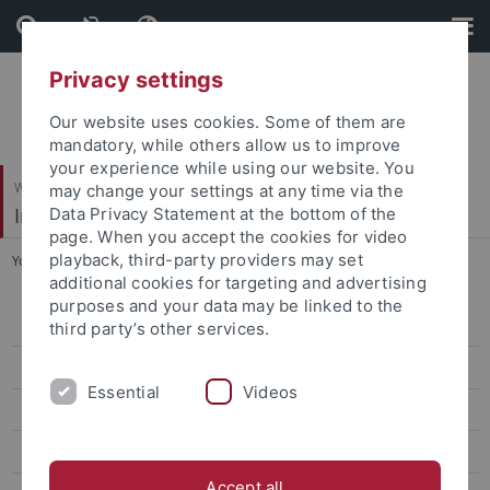
Skip
Skip
to
to
content
footer
Privacy settings
Our website uses cookies. Some of them are
mandatory, while others allow us to improve
your experience while using our website. You
Wirtschafts- und Sozialwissenschaftliche Fakultät
may change your settings at any time via the
Institut für Sportwissenschaft
Data Privacy Statement at the bottom of the
page. When you accept the cookies for video
playback, third-party providers may set
You are here:
Startseite
...
Dr. Ikechukwu Ejekwumadu
additional cookies for targeting and advertising
purposes and your data may be linked to the
Sportökonomik, Sportmanagement und Sportpublizistik
third party’s other services.
Sportpsychologie und Methodenlehre
Essential
Videos
Biomechanik, Bewegungs- und Trainingswissenschaft
Sozialwissenschaften des Sports
Accept all