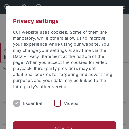
Skip
Skip
to
to
content
footer
Privacy settings
Our website uses cookies. Some of them are
mandatory, while others allow us to improve
your experience while using our website. You
Wirtschafts- und Sozialwissenschaftliche Fakultät
may change your settings at any time via the
Institut für Sportwissenschaft
Data Privacy Statement at the bottom of the
page. When you accept the cookies for video
playback, third-party providers may set
You are here:
Startseite
...
Julia Dietz
additional cookies for targeting and advertising
purposes and your data may be linked to the
Sportökonomik, Sportmanagement und Sportpublizistik
third party’s other services.
Sportpsychologie und Methodenlehre
Essential
Videos
Biomechanik, Bewegungs- und Trainingswissenschaft
Sozialwissenschaften des Sports
Accept all