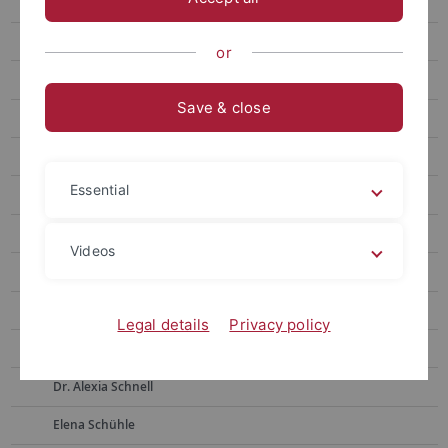
Team
Prof. Dr. Yolanda Demetriou
or
Jasmin Brecht
Save & close
Dr. Sandra Dreher Mansur
Dr. Ikechukwu Ejekwumadu
Essential
Julia Dietz
Marcia Hapig
Videos
Dr. Jannika John
Sven Lange
Legal details
Privacy policy
Monika Raetz
Dr. Alexia Schnell
Elena Schühle