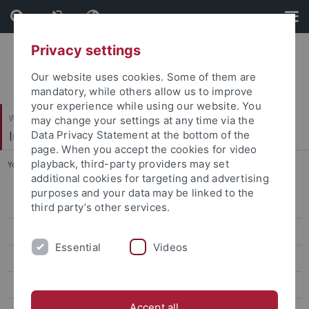
Skip
Skip
to
to
content
footer
Privacy settings
Our website uses cookies. Some of them are
mandatory, while others allow us to improve
your experience while using our website. You
Wirtschafts- und Sozialwissenschaftliche Fakultät
may change your settings at any time via the
Institut für Sportwissenschaft
Data Privacy Statement at the bottom of the
page. When you accept the cookies for video
playback, third-party providers may set
You are here:
Startseite
...
Postdoc Workshop
additional cookies for targeting and advertising
purposes and your data may be linked to the
DHM Tennis 2026
third party’s other services.
Abgeschlossene Veranstaltungen
Essential
Videos
DHM Bouldern 2025
DHM Tischtennis 2023
Accept all