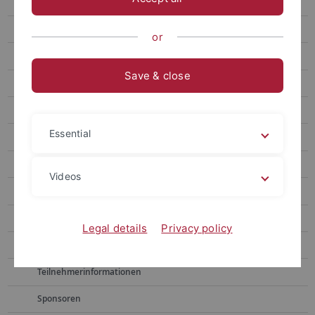
53. asp Jahrestagung
DHM Bogenschießen 2022
or
DHM Sportschießen 2019
Save & close
Aktuelles
Bildergalerie
Essential
Sportart Schießen
Ausschreibung & Anmeldung
Videos
Anreise & Lageplan
Zeitplan
Legal details
Privacy policy
Rahmenprogramm
Teilnehmerinformationen
Sponsoren