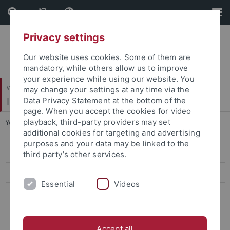
Skip
Skip
to
to
content
footer
Privacy settings
Our website uses cookies. Some of them are
mandatory, while others allow us to improve
your experience while using our website. You
Wirtschafts- und Sozialwissenschaftliche Fakultät
may change your settings at any time via the
Institut für Sportwissenschaft
Data Privacy Statement at the bottom of the
page. When you accept the cookies for video
playback, third-party providers may set
You are here:
Startseite
...
FAQs
additional cookies for targeting and advertising
purposes and your data may be linked to the
Lehramt (B.Ed., M.Ed.)
third party’s other services.
B.Sc. Sportmanagement
Essential
Videos
B.Sc. Gesundheitsförderung
Berufsfelder
Accept all