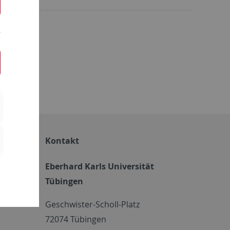
vität
Kontakt
Eberhard Karls Universität
Tübingen
em FIT
Geschwister-Scholl-Platz
72074 Tübingen