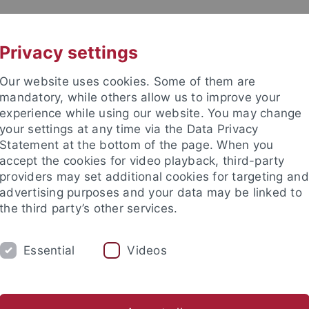
UNI A-Z
KONTAKT
Privacy settings
Our website uses cookies. Some of them are
mandatory, while others allow us to improve your
experience while using our website. You may change
your settings at any time via the Data Privacy
issenschaftliche Fakultät
Statement at the bottom of the page. When you
accept the cookies for video playback, third-party
providers may set additional cookies for targeting and
advertising purposes and your data may be linked to
the third party’s other services.
UNG
FAKULTÄT
INTERNATIONAL
Essential
Videos
haftswissenschaft
Interfakultäre Institute
ts- und Sozialwissenschaftliche Fakultät
Fächer
Interfakultäre