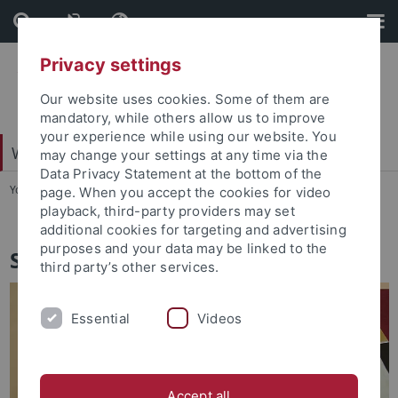
Skip
Skip
to
to
content
footer
Privacy settings
Our website uses cookies. Some of them are
mandatory, while others allow us to improve
your experience while using our website. You
Wirtschafts- und Sozialwissenschaftliche Fakultät
may change your settings at any time via the
Data Privacy Statement at the bottom of the
You are here:
Startseite
...
Studiendekanat
page. When you accept the cookies for video
playback, third-party providers may set
additional cookies for targeting and advertising
purposes and your data may be linked to the
Studiendekanat
third party’s other services.
Essential
Videos
Accept all