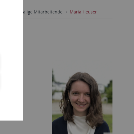
nde
Ehemalige Mitarbeitende
Maria Heuser