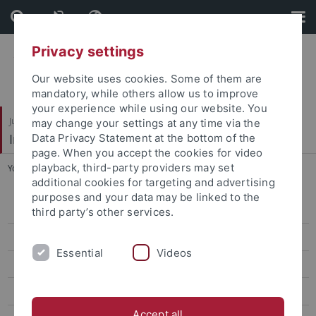
Skip
Skip
to
to
content
footer
Privacy settings
Our website uses cookies. Some of them are
mandatory, while others allow us to improve
your experience while using our website. You
Juristische Fakultät
may change your settings at any time via the
Institut für Kriminologie
Data Privacy Statement at the bottom of the
page. When you accept the cookies for video
playback, third-party providers may set
You are here:
Startseite
...
Jonas Römer
additional cookies for targeting and advertising
purposes and your data may be linked to the
Wissenschaft
third party’s other services.
Verwaltung
Essential
Videos
Gäste
Studentische Hilfskräfte
Accept all