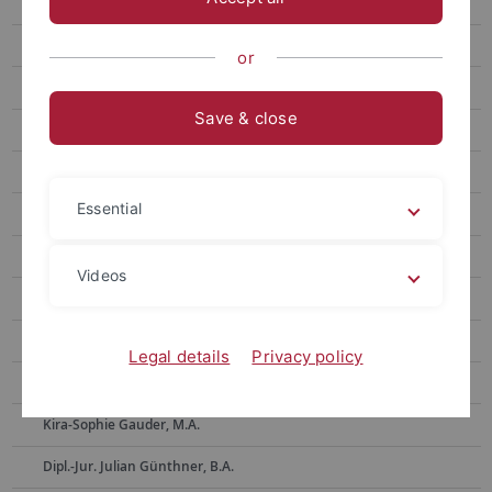
Ehemalige Mitarbeitende
Dr. Alla Belakouzova
or
Dr. Barbara Bergmann
Save & close
Dr. Toni Böhme
Ass. iur. Sven Bornefeld
Essential
Dr. Klaus Bott
Dr. Annemarie Dax, geb. Dlugosch
Videos
Dr. Beate Ehret
Anke Eikens
Legal details
Privacy policy
Dr. Sybille Fritz-Janssen
Kira-Sophie Gauder, M.A.
Dipl.-Jur. Julian Günthner, B.A.