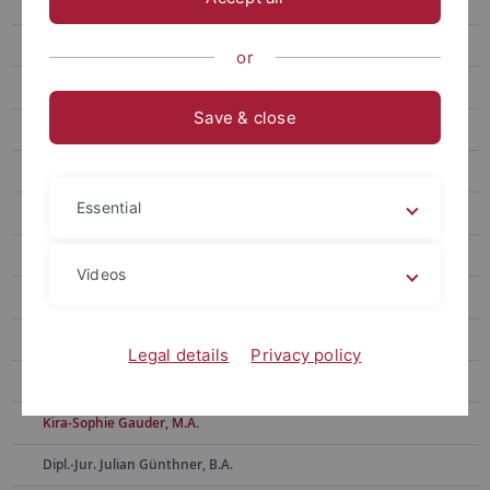
Ehemalige Mitarbeitende
Dr. Alla Belakouzova
or
Dr. Barbara Bergmann
Save & close
Dr. Toni Böhme
Ass. iur. Sven Bornefeld
Essential
Dr. Klaus Bott
Dr. Annemarie Dax, geb. Dlugosch
Videos
Dr. Beate Ehret
Anke Eikens
Legal details
Privacy policy
Dr. Sybille Fritz-Janssen
Kira-Sophie Gauder, M.A.
Dipl.-Jur. Julian Günthner, B.A.