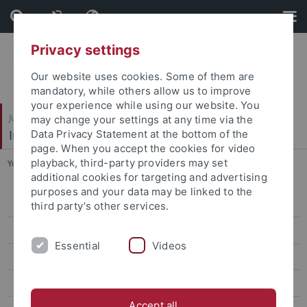
Skip
Skip
to
to
content
footer
Privacy settings
Our website uses cookies. Some of them are
mandatory, while others allow us to improve
your experience while using our website. You
Juristische Fakultät
may change your settings at any time via the
Institut für Kriminologie
Data Privacy Statement at the bottom of the
page. When you accept the cookies for video
playback, third-party providers may set
You are here:
Startseite
...
Kira-Sophie Gauder, M.A.
additional cookies for targeting and advertising
purposes and your data may be linked to the
Wissenschaft
third party’s other services.
Verwaltung
Essential
Videos
Gäste
Studentische Hilfskräfte
Accept all