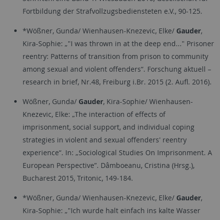
Fortbildung der Strafvollzugsbediensteten e.V., 90-125.
*Wößner, Gunda/ Wienhausen-Knezevic, Elke/
Gauder
,
Kira-Sophie: „"I was thrown in at the deep end..." Prisoner
reentry: Patterns of transition from prison to community
among sexual and violent offenders“. Forschung aktuell –
research in brief, Nr.48, Freiburg i.Br. 2015 (2. Aufl. 2016).
Wößner, Gunda/
Gauder
, Kira-Sophie/ Wienhausen-
Knezevic, Elke: „The interaction of effects of
imprisonment, social support, and individual coping
strategies in violent and sexual offenders' reentry
experience“. In: „Sociological Studies On Imprisonment. A
European Perspective”. Dâmboeanu, Cristina (Hrsg.),
Bucharest 2015, Tritonic, 149-184.
*Wößner, Gunda/ Wienhausen-Knezevic, Elke/
Gauder
,
Kira-Sophie: „"Ich wurde halt einfach ins kalte Wasser