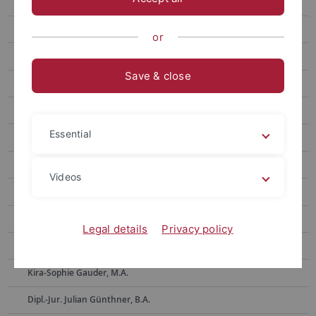
Ehemalige Mitarbeitende
Dr. Alla Belakouzova
or
Dr. Barbara Bergmann
Save & close
Dr. Toni Böhme
Ass. iur. Sven Bornefeld
Essential
Dr. Klaus Bott
Dr. Annemarie Dax, geb. Dlugosch
Videos
Dr. Beate Ehret
Anke Eikens
Legal details
Privacy policy
Dr. Sybille Fritz-Janssen
Kira-Sophie Gauder, M.A.
Dipl.-Jur. Julian Günthner, B.A.