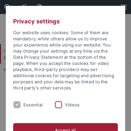
Skip
Skip
to
to
content
footer
Privacy settings
Our website uses cookies. Some of them are
mandatory, while others allow us to improve
your experience while using our website. You
Juristische Fakultät
may change your settings at any time via the
Institut für Kriminologie
Data Privacy Statement at the bottom of the
page. When you accept the cookies for video
playback, third-party providers may set
You are here:
Startseite
...
Dipl.- Jur. Jennifer Koch
additional cookies for targeting and advertising
purposes and your data may be linked to the
Wissenschaft
third party’s other services.
Verwaltung
Essential
Videos
Gäste
Studentische Hilfskräfte
Accept all