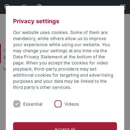
Skip
Skip
to
to
content
footer
Privacy settings
Our website uses cookies. Some of them are
mandatory, while others allow us to improve
your experience while using our website. You
Juristische Fakultät
may change your settings at any time via the
Institut für Kriminologie
Data Privacy Statement at the bottom of the
page. When you accept the cookies for video
playback, third-party providers may set
You are here:
Startseite
...
Dr. Holger Stroezel, M.A.
additional cookies for targeting and advertising
purposes and your data may be linked to the
Wissenschaft
third party’s other services.
Verwaltung
Essential
Videos
Gäste
Studentische Hilfskräfte
Accept all