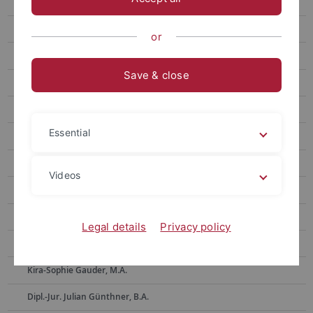
Ehemalige Mitarbeitende
Dr. Alla Belakouzova
or
Dr. Barbara Bergmann
Save & close
Dr. Toni Böhme
Ass. iur. Sven Bornefeld
Essential
Dr. Klaus Bott
Dr. Annemarie Dax, geb. Dlugosch
Videos
Dr. Beate Ehret
Anke Eikens
Legal details
Privacy policy
Dr. Sybille Fritz-Janssen
Kira-Sophie Gauder, M.A.
Dipl.-Jur. Julian Günthner, B.A.