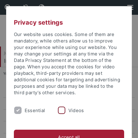
Skip
Skip
to
to
content
footer
Privacy settings
Our website uses cookies. Some of them are
mandatory, while others allow us to improve
your experience while using our website. You
Juristische Fakultät
may change your settings at any time via the
Institut für Kriminologie
Data Privacy Statement at the bottom of the
page. When you accept the cookies for video
playback, third-party providers may set
You are here:
Startseite
...
Konstantin Hemmert-Halswick
additional cookies for targeting and advertising
purposes and your data may be linked to the
Wissenschaft
third party’s other services.
Verwaltung
Essential
Videos
Gäste
Studentische Hilfskräfte
Accept all