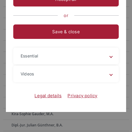
Ehemalige Mitarbeitende
Dr. Alla Belakouzova
or
Dr. Barbara Bergmann
Save & close
Dr. Toni Böhme
Ass. iur. Sven Bornefeld
Essential
Dr. Klaus Bott
Dr. Annemarie Dax, geb. Dlugosch
Videos
Dr. Beate Ehret
Anke Eikens
Legal details
Privacy policy
Dr. Sybille Fritz-Janssen
Kira-Sophie Gauder, M.A.
Dipl.-Jur. Julian Günthner, B.A.