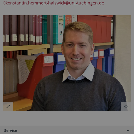
konstantin.hemmert-halswick
@uni-tuebingen.de
Service