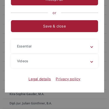
Ehemalige Mitarbeitende
Dr. Alla Belakouzova
or
Dr. Barbara Bergmann
Save & close
Dr. Toni Böhme
Ass. iur. Sven Bornefeld
Essential
Dr. Klaus Bott
Dr. Annemarie Dax, geb. Dlugosch
Videos
Dr. Beate Ehret
Anke Eikens
Legal details
Privacy policy
Dr. Sybille Fritz-Janssen
Kira-Sophie Gauder, M.A.
Dipl.-Jur. Julian Günthner, B.A.