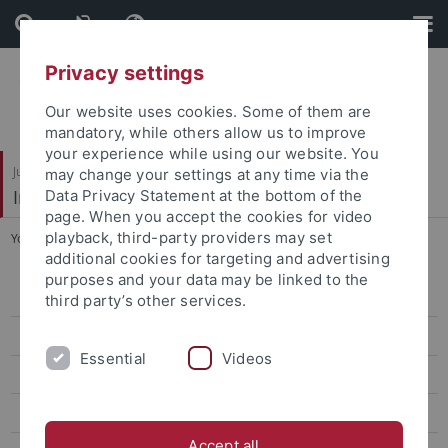
Skip
Skip
to
to
content
footer
Privacy settings
Our website uses cookies. Some of them are
mandatory, while others allow us to improve
your experience while using our website. You
Juristische Fakultät
may change your settings at any time via the
Institut für Kriminologie
Data Privacy Statement at the bottom of the
page. When you accept the cookies for video
playback, third-party providers may set
You are here:
Startseite
...
Bernadette Schaffer
additional cookies for targeting and advertising
purposes and your data may be linked to the
Wissenschaft
third party’s other services.
Verwaltung
Essential
Videos
Gäste
Studentische Hilfskräfte
Accept all