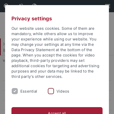
Skip
Skip
to
to
content
footer
Privacy settings
Our website uses cookies. Some of them are
mandatory, while others allow us to improve
your experience while using our website. You
Juristische Fakultät
may change your settings at any time via the
Institut für Kriminologie
Data Privacy Statement at the bottom of the
page. When you accept the cookies for video
playback, third-party providers may set
You are here:
Startseite
...
Vanessa Raschke
additional cookies for targeting and advertising
purposes and your data may be linked to the
Wissenschaft
third party’s other services.
Verwaltung
Essential
Videos
Gäste
Studentische Hilfskräfte
Accept all