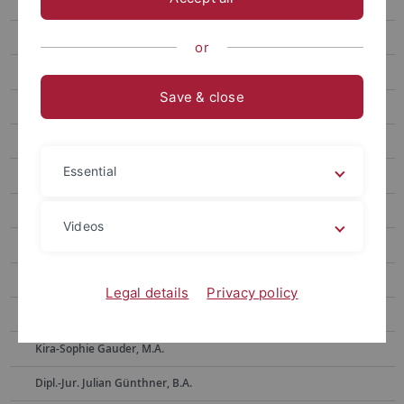
Ehemalige Mitarbeitende
Dr. Alla Belakouzova
or
Dr. Barbara Bergmann
Save & close
Dr. Toni Böhme
Ass. iur. Sven Bornefeld
Essential
Dr. Klaus Bott
Dr. Annemarie Dax, geb. Dlugosch
Videos
Dr. Beate Ehret
Anke Eikens
Legal details
Privacy policy
Dr. Sybille Fritz-Janssen
Kira-Sophie Gauder, M.A.
Dipl.-Jur. Julian Günthner, B.A.