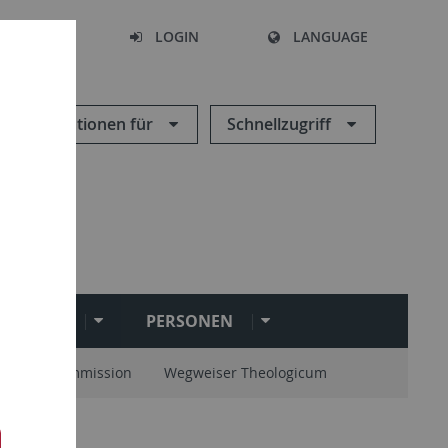
SEARCH
LOGIN
LANGUAGE
Informationen für
Schnellzugriff
NSTITUTE
PERSONEN
stellungskommission
Wegweiser Theologicum