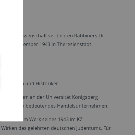
ung der Wissenschaft verdienten Rabbiners Dr.
am 13. September 1943 in Theresienstadt.
ar Kaufmann und Historiker.
ein Studium an der Universität Königsberg
 er später ein bedeutendes Handelsunternehmen.
galt nun dem Werk seines 1943 im KZ
Wirken des gelehrten deutschen Judentums. Für