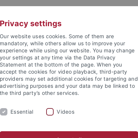
UNI A-Z
KONTAKT
Privacy settings
Our website uses cookies. Some of them are
mandatory, while others allow us to improve your
experience while using our website. You may change
your settings at any time via the Data Privacy
e Fakultät
Statement at the bottom of the page. When you
accept the cookies for video playback, third-party
providers may set additional cookies for targeting and
advertising purposes and your data may be linked to
the third party’s other services.
IUM
FORSCHUNG
LEHRSTÜHLE UND I
Essential
Videos
tung
Bibliothek
Lucas-Preis
Internationales
Gleich
ch-Theologische Fakultät
Fakultät
Lucas-Preis
Stiftung