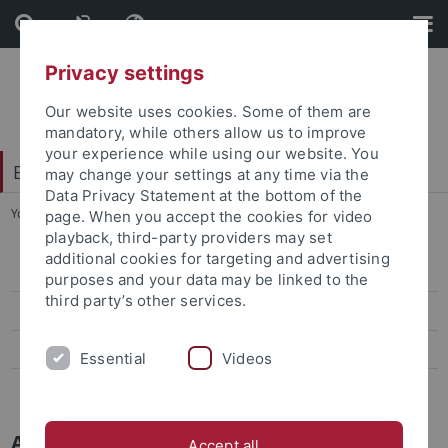
Skip
Skip
to
to
content
footer
Privacy settings
Our website uses cookies. Some of them are
mandatory, while others allow us to improve
your experience while using our website. You
Evangelisch-Theologische Fakultät
may change your settings at any time via the
Data Privacy Statement at the bottom of the
You are here:
Startseite
...
Altbau
page. When you accept the cookies for video
playback, third-party providers may set
additional cookies for targeting and advertising
Altbau
purposes and your data may be linked to the
third party’s other services.
Neubau
Raumpläne
Essential
Videos
Lageplan
Altbau Theologicum
Accept all