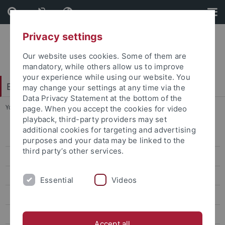
Skip
Skip
to
to
content
footer
Privacy settings
Our website uses cookies. Some of them are
mandatory, while others allow us to improve
your experience while using our website. You
Evangelisch-Theologische Fakultät
may change your settings at any time via the
Data Privacy Statement at the bottom of the
You are here:
Startseite
...
Studienbeginn
page. When you accept the cookies for video
playback, third-party providers may set
additional cookies for targeting and advertising
Studienbeginn
purposes and your data may be linked to the
third party’s other services.
Studieren mit Beeinträchtigung
Lehrveranstaltungen
Essential
Videos
Sprachkurse
Alma
Accept all