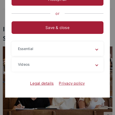
Scheine und Module
or
Studienabschluss
Informationen für
Save & close
Studienanfänger:innen
Essential
Videos
Legal details
Privacy policy