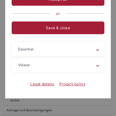
Stellenausschreibung
recht.gleich - Gruppenpraktikum
or
Fakultätspreis
Save & close
Athene Mentoring Programm
Team
Essential
Mitwirken
Externe Fördermöglichkeiten
Videos
Rechtsgrundlagen und Informationen
Hilfe bei Diskriminierung und Belästigung
Legal details
Privacy policy
Weiteres
Archiv
Anträge und Bescheinigungen