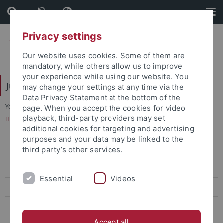
Skip
Skip
to
to
content
footer
Privacy settings
Our website uses cookies. Some of them are
mandatory, while others allow us to improve
your experience while using our website. You
Juristische Fakultät
may change your settings at any time via the
Data Privacy Statement at the bottom of the
You are here:
Startseite
...
page. When you accept the cookies for video
playback, third-party providers may set
Hilfe bei Diskriminierung und Belästigung
additional cookies for targeting and advertising
purposes and your data may be linked to the
Team
third party’s other services.
Studiendekan
Essential
Videos
Gleichstellung
Aktuelles
Accept all