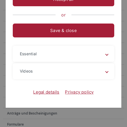
recht.gleich - Gruppenpraktikum
or
Fakultätspreis
Athene Mentoring Programm
Save & close
Team
Mitwirken
Essential
Externe Fördermöglichkeiten
Rechtsgrundlagen und Informationen
Videos
Hilfe bei Diskriminierung und Belästigung
Weiteres
Legal details
Privacy policy
Archiv
Anträge und Bescheinigungen
Formulare