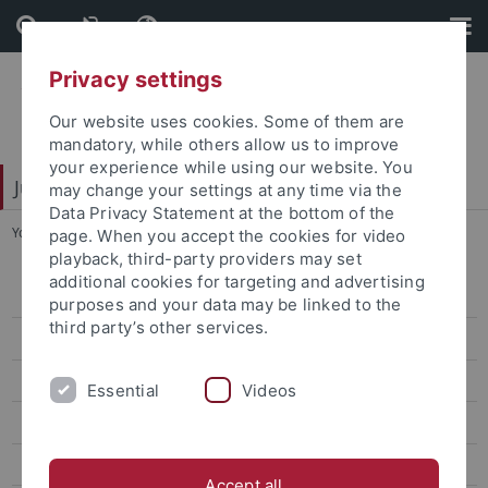
Skip
Skip
to
to
content
footer
Privacy settings
Our website uses cookies. Some of them are
mandatory, while others allow us to improve
your experience while using our website. You
Juristische Fakultät
may change your settings at any time via the
Data Privacy Statement at the bottom of the
You are here:
Startseite
...
Rechtsgrundlagen und Informationen
page. When you accept the cookies for video
playback, third-party providers may set
additional cookies for targeting and advertising
Team
purposes and your data may be linked to the
third party’s other services.
Studiendekan
Gleichstellung
Essential
Videos
Aktuelles
Stellenausschreibung
Accept all