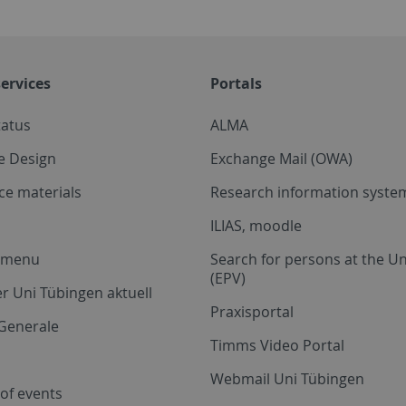
ervices
Portals
tatus
ALMA
e Design
Exchange Mail (OWA)
ce materials
Research information system
ILIAS, moodle
a menu
Search for persons at the Un
(EPV)
r Uni Tübingen aktuell
Praxisportal
Generale
Timms Video Portal
Webmail Uni Tübingen
of events