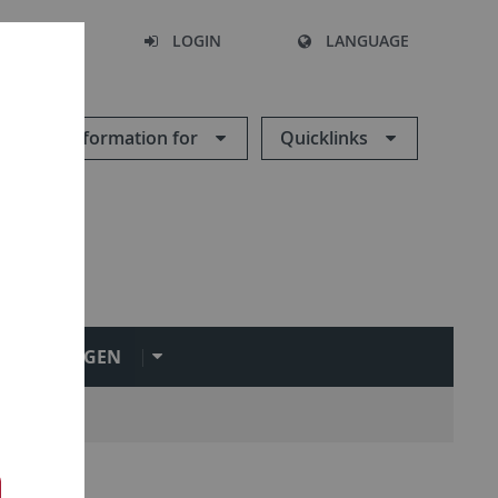
SEARCH
LOGIN
LANGUAGE
Information for
Quicklinks
NRICHTUNGEN
onen