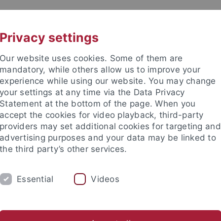
UNI A-Z
CONTACT
Privacy settings
Our website uses cookies. Some of them are
mandatory, while others allow us to improve your
experience while using our website. You may change
your settings at any time via the Data Privacy
Statement at the bottom of the page. When you
accept the cookies for video playback, third-party
providers may set additional cookies for targeting and
advertising purposes and your data may be linked to
the third party’s other services.
UNG
LEHRSTÜHLE UND PERSONEN
EI
Essential
Videos
tuelles
Standort
Dekanat
Gleichstellung
Rechtsgrundlagen und Informati