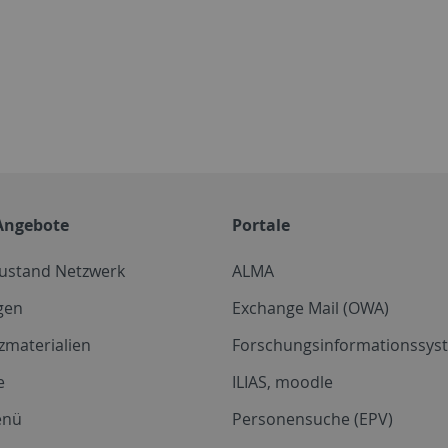
Angebote
Portale
zustand Netzwerk
ALMA
gen
Exchange Mail (OWA)
zmaterialien
Forschungsinformationssyst
e
ILIAS, moodle
enü
Personensuche (EPV)