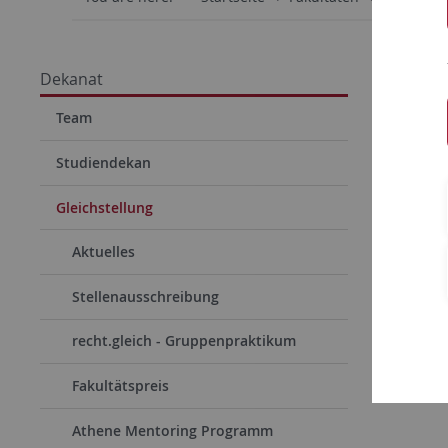
Weit
Dekanat
Hier find
Team
des Gleich
Studiendekan
Gleichstellung
Aktuelles
Stellenausschreibung
recht.gleich - Gruppenpraktikum
Fakultätspreis
Athene Mentoring Programm