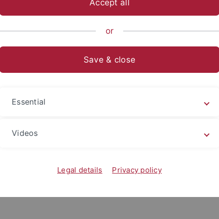
Accept all
or
eres
en Sie Literaturempfehlungen, weiterführende Links zum Th
Save & close
stellungsteams der Juristischen Fakutät.
Essential
Videos
Legal details
Privacy policy