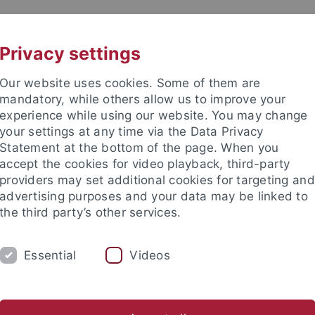
UNI A-Z
KONTAKT
Privacy settings
Our website uses cookies. Some of them are
mandatory, while others allow us to improve your
experience while using our website. You may change
your settings at any time via the Data Privacy
Statement at the bottom of the page. When you
accept the cookies for video playback, third-party
providers may set additional cookies for targeting and
advertising purposes and your data may be linked to
the third party’s other services.
HUNG
LEHRSTÜHLE UND PERSONEN
E
Essential
Videos
tuelles
Standort
e Fakultät
Fakultät
Dekanat
Gleichstellung
Weiteres