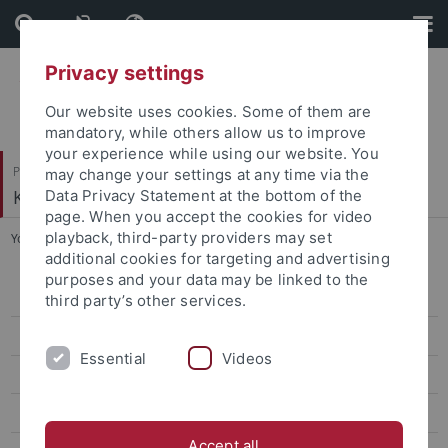
Skip
Skip
to
to
content
footer
Privacy settings
Our website uses cookies. Some of them are
mandatory, while others allow us to improve
your experience while using our website. You
Philosophische Fakultät
may change your settings at any time via the
Koreanistik
Data Privacy Statement at the bottom of the
page. When you accept the cookies for video
playback, third-party providers may set
You are here:
Startseite
...
Für alle Semester SoSe 2021
additional cookies for targeting and advertising
purposes and your data may be linked to the
Lehre Master SoSe26
third party’s other services.
Lehre Bachelor SoSe26
Essential
Videos
Lehre Bachelor WiSe 2025/26
Lehre Master WiSe 2025/26
Accept all