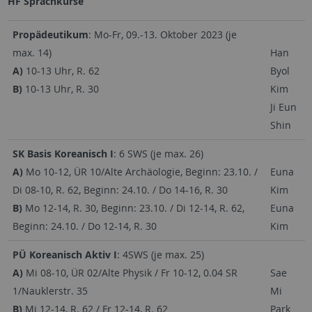
HF Sprachkurse
Propädeutikum
: Mo-Fr, 09.-13. Oktober 2023 (je
max. 14)
Han
A)
10-13 Uhr, R. 62
Byol
B)
10-13 Uhr, R. 30
Kim
Ji Eun
Shin
SK Basis Koreanisch I
: 6 SWS (je max. 26)
A)
Mo 10-12, ÜR 10/Alte Archäologie, Beginn: 23.10. /
Euna
Di 08-10, R. 62, Beginn: 24.10. / Do 14-16, R. 30
Kim
B)
Mo 12-14, R. 30, Beginn: 23.10. / Di 12-14, R. 62,
Euna
Beginn: 24.10. / Do 12-14, R. 30
Kim
PÜ Koreanisch Aktiv I
: 4SWS (je max. 25)
A)
Mi 08-10, ÜR 02/Alte Physik / Fr 10-12, 0.04 SR
Sae
1/Nauklerstr. 35
Mi
B)
Mi 12-14, R. 62 / Fr 12-14, R. 62
Park