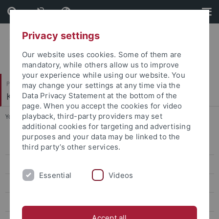
Skip
Skip
to
to
content
footer
Privacy settings
Our website uses cookies. Some of them are
mandatory, while others allow us to improve
your experience while using our website. You
Philosophische Fakultät
may change your settings at any time via the
Koreanistik
Data Privacy Statement at the bottom of the
page. When you accept the cookies for video
playback, third-party providers may set
You are here:
Startseite
...
Lehre Bachelor WiSe 2023/24
additional cookies for targeting and advertising
purposes and your data may be linked to the
Lehre Master SoSe26
third party’s other services.
Lehre Bachelor SoSe26
Essential
Videos
Lehre Bachelor WiSe 2025/26
Lehre Master WiSe 2025/26
Accept all