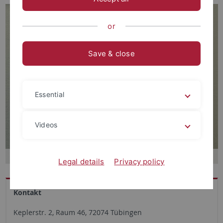
or
Save & close
Essential
Videos
Legal details
Privacy policy
Kontakt
Keplerstr. 2, Raum 46,
72074 Tübingen