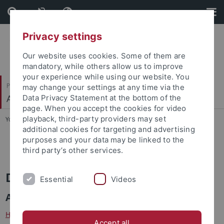
Skip
Skip
to
to
content
footer
Privacy settings
Our website uses cookies. Some of them are
mandatory, while others allow us to improve
your experience while using our website. You
Philosophische Fakultät
may change your settings at any time via the
Alte Geschichte
Data Privacy Statement at the bottom of the
page. When you accept the cookies for video
playback, third-party providers may set
You are here:
Startseite
...
Personen
additional cookies for targeting and advertising
purposes and your data may be linked to the
M. Schilling
third party’s other services.
Dr. Brendan Osswald
Essential
Videos
Akademischer Mitarbeiter
Heidelberger Akademie der Wissenschaften
Accept all