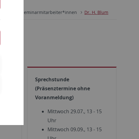
rsonen
Seminarmitarbeiter*innen
Dr. H. Blum
Sprechstunde
(Präsenztermine ohne
,
Voranmeldung)
Mittwoch 29.07., 13 - 15
Uhr
Mittwoch 09.09., 13 - 15
Uhr