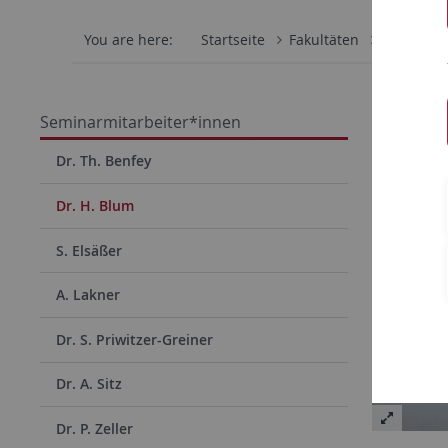
You are here:
Startseite
Fakultäten
Philosoph
Dr. 
Seminarmitarbeiter*innen
Akade
Dr. Th. Benfey
Dr. H. Blum
S. Elsäßer
A. Lakner
Dr. S. Priwitzer-Greiner
Dr. A. Sitz
Dr. P. Zeller