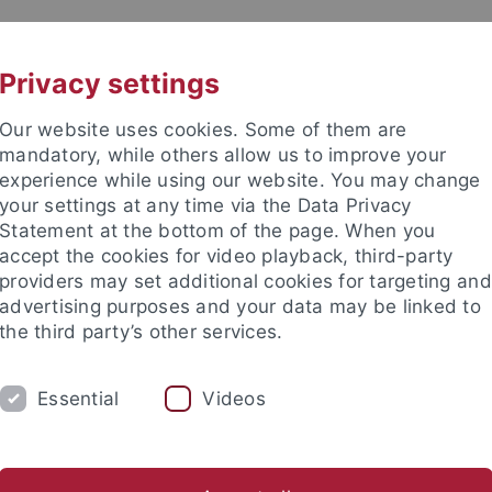
UNI A-Z
KONTAKT
Privacy settings
Our website uses cookies. Some of them are
mandatory, while others allow us to improve your
experience while using our website. You may change
your settings at any time via the Data Privacy
Statement at the bottom of the page. When you
accept the cookies for video playback, third-party
providers may set additional cookies for targeting and
advertising purposes and your data may be linked to
the third party’s other services.
Essential
Videos
UM
FORSCHUNG
r. S. Schmidt
Prof. Dr. F. Kolb
Seminarmitarbeiter*innen