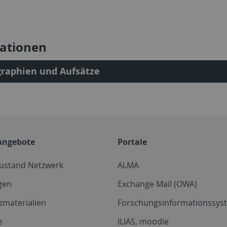
kationen
raphien und Aufsätze
Angebote
Portale
zustand Netzwerk
ALMA
gen
Exchange Mail (OWA)
zmaterialien
Forschungsinformationssyst
e
ILIAS, moodle