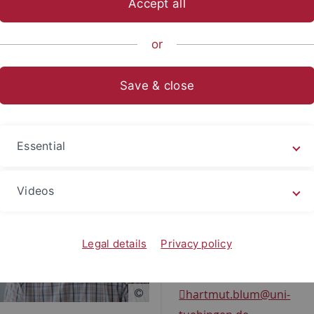
Accept all
ische Fakultät
...
Seminare/Institute
Alte Geschichte
Pe
or
Hartmut Blum
Save & close
mischer Oberrat
Essential
Kontakt
Videos
Wilhelmstr. 36, Raum 510
72074 Tübingen
Legal details
Privacy policy
07071 / 29 75432
hartmut.blum
@uni-