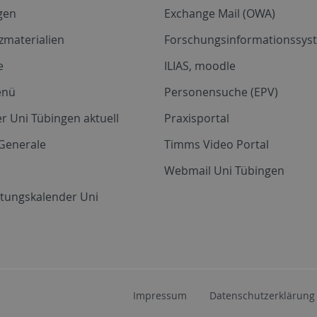
gen
Exchange Mail (OWA)
zmaterialien
Forschungsinformationssyst
e
ILIAS, moodle
enü
Personensuche (EPV)
r Uni Tübingen aktuell
Praxisportal
Generale
Timms Video Portal
Webmail Uni Tübingen
ltungskalender Uni
Impressum
Datenschutzerklärung