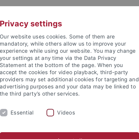
UNI A-Z
KONTAKT
Privacy settings
Our website uses cookies. Some of them are
mandatory, while others allow us to improve your
experience while using our website. You may change
your settings at any time via the Data Privacy
 für Ethik in den Wissenschaft
Statement at the bottom of the page. When you
accept the cookies for video playback, third-party
providers may set additional cookies for targeting and
advertising purposes and your data may be linked to
the third party’s other services.
E
PUBLIKATIONEN
BIBLIOTHEK
Essential
Videos
 den Wissenschaften
Materialien zur Ethik in den Wissenschaf
nd Institute
Internationales Zentrum für Ethik in den Wissensc