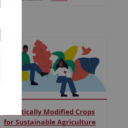
Genetically Modified Crops
for Sustainable Agriculture