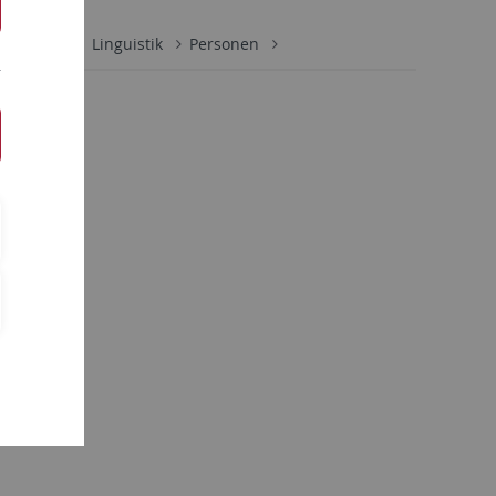
eilungen
Linguistik
Personen
Tober)