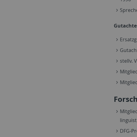
Spreche
Gutachter
Ersatz
Gutach
stellv.
Mitgli
Mitglie
Forsc
Mitglie
linguis
DFG-Pro