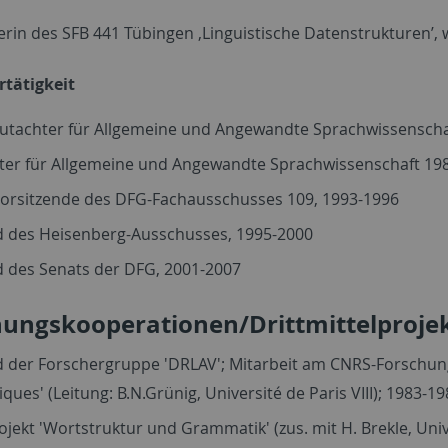
rin des SFB 441 Tübingen ‚Linguistische Datenstrukturen’,
tätigkeit
gutachter für Allgemeine und Angewandte Sprachwissenscha
ter für Allgemeine und Angewandte Sprachwissenschaft 19
 Vorsitzende des DFG-Fachausschusses 109, 1993-1996
ed des Heisenberg-Ausschusses, 1995-2000
d des Senats der DFG, 2001-2007
hungskooperationen/Drittmittelproje
d der Forschergruppe 'DRLAV'; Mitarbeit am CNRS-Forschung
tiques' (Leitung: B.N.Grünig, Université de Paris VIII); 1983-1
jekt 'Wortstruktur und Grammatik' (zus. mit H. Brekle, Uni