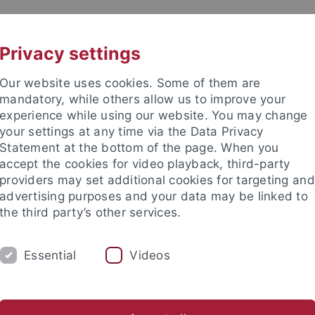
UNI A-Z
KONTAKT
Privacy settings
Our website uses cookies. Some of them are
mandatory, while others allow us to improve your
experience while using our website. You may change
your settings at any time via the Data Privacy
Statement at the bottom of the page. When you
accept the cookies for video playback, third-party
providers may set additional cookies for targeting and
advertising purposes and your data may be linked to
the third party’s other services.
Essential
Videos
RSCHUNG
STUDIUM
INTERNATIONAL
che Literatur
Internationale Literaturen
Germanistische Me