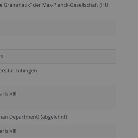
lle Grammatik" der Max-Planck-Gesellschaft (HU
rs
ersität Tübingen
ris VIII
erman Department) (abgelehnt)
ris VIII