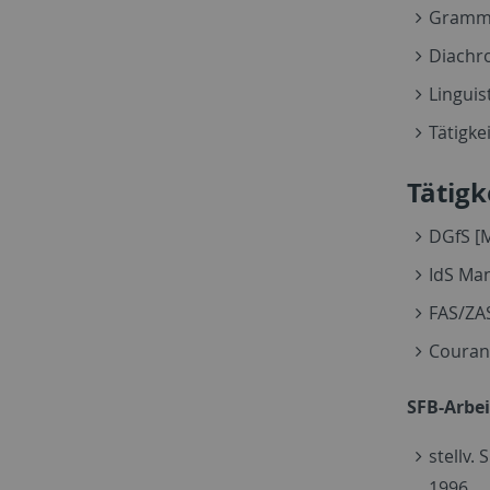
Gramma
Diachr
Linguis
Tätigke
Tätigk
DGfS [M
IdS Man
FAS/ZAS
Courant
SFB-Arbei
stellv.
1996