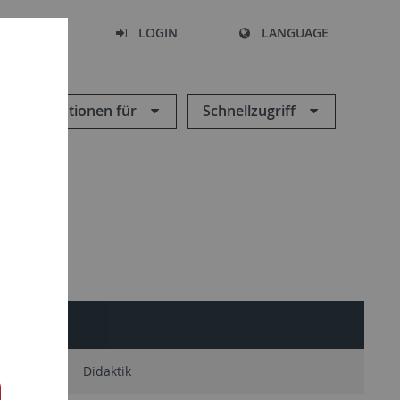
SEARCH
LOGIN
LANGUAGE
Informationen für
Schnellzugriff
diävistik
Didaktik