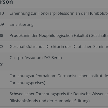
erson
10
Ernennung zur Honorarprofessorin an der Humboldt-Un
09
Emeritierung
08
Prodekanin der Neuphilologischen Fakultät (Geschäft
03
Geschäftsführende Direktorin des Deutschen Semina
Gastprofessur am ZAS Berlin
00
-
Forschungsaufenthalt am Germanistischen Institut der
Forschungspreises)
Schwedischer Forschungspreis für Deutsche Wissensc
Riksbanksfonds und der Humboldt-Stiftung)