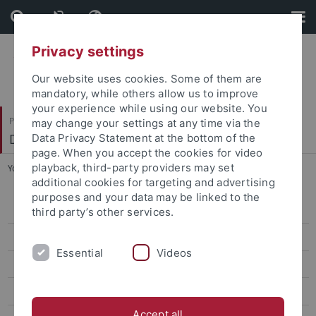
Skip
Skip
to
to
content
footer
Privacy settings
Our website uses cookies. Some of them are
mandatory, while others allow us to improve
your experience while using our website. You
Philosophische Fakultät
may change your settings at any time via the
Deutsches Seminar
Data Privacy Statement at the bottom of the
page. When you accept the cookies for video
playback, third-party providers may set
You are here:
Startseite
...
M.A. Internationale Literaturen
additional cookies for targeting and advertising
purposes and your data may be linked to the
M.A. Germanistische Linguistik
third party’s other services.
M.A. Deutsche Literatur
Essential
Videos
M.A. Interkulturelle Deutsch-Französische Studien / EIFA
M.A. Internationale Literaturen
Accept all