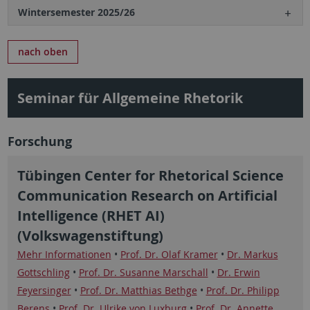
Wintersemester 2025/26
nach oben
Seminar für Allgemeine Rhetorik
Forschung
Tübingen Center for Rhetorical Science
Communication Research on Artificial
Intelligence (RHET AI)
(Volkswagenstiftung)
Mehr Informationen
•
Prof. Dr. Olaf Kramer
•
Dr. Markus
Gottschling
•
Prof. Dr. Susanne Marschall
•
Dr. Erwin
Feyersinger
•
Prof. Dr. Matthias Bethge
•
Prof. Dr. Philipp
Berens
•
Prof. Dr. Ulrike von Luxburg
•
Prof. Dr. Annette