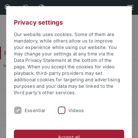
Skip
Skip
to
to
content
footer
Privacy settings
Our website uses cookies. Some of them are
mandatory, while others allow us to improve
your experience while using our website. You
Philosophische Fakultät
may change your settings at any time via the
Data Privacy Statement at the bottom of the
You are here:
Startseite
...
FB 5 - Philosophie - Rhetorik - Medien
page. When you accept the cookies for video
playback, third-party providers may set
additional cookies for targeting and advertising
FB 1 - Altertums- und Kunstwissenschaften
purposes and your data may be linked to the
third party’s other services.
FB 2 - Asien-Orient-Wissenschaften
FB 3 - Geschichtswissenschaft
Essential
Videos
FB 4 - Neuphilologie
FB 5 - Philosophie - Rhetorik - Medien
Accept all