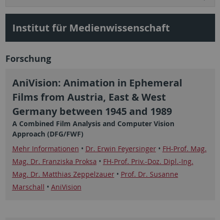
Institut für Medienwissenschaft
Forschung
AniVision: Animation in Ephemeral
Films from Austria, East & West
Germany between 1945 and 1989
A Combined Film Analysis and Computer Vision
Approach (DFG/FWF)
Mehr Informationen
•
Dr. Erwin Feyersinger
•
FH-Prof. Mag.
Mag. Dr. Franziska Proksa
•
FH-Prof. Priv.-Doz. Dipl.-Ing.
Mag. Dr. Matthias Zeppelzauer
•
Prof. Dr. Susanne
Marschall
•
AniVision