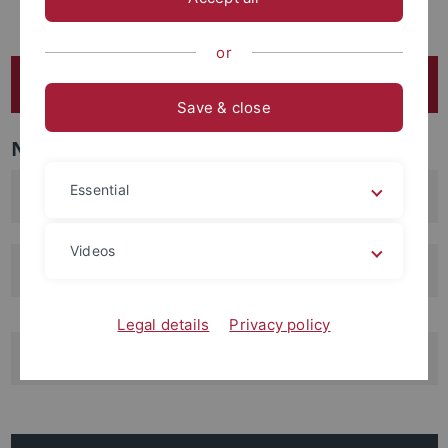
Masterprofillinie Digital Humanities
or
FB 5 - Philosophie - Rhetorik - Medien
Save & close
Navigation
Essential
Philosophisches Seminar
Videos
Institut für Medienwissenschaften
Legal details
Privacy policy
Seminar für Allgemeine Rhetorik