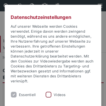
Direkt
Direkt
zum
zur
Inhalt
Fußleiste
Datenschutzeinstellungen
Auf unserer Webseite werden Cookies
verwendet. Einige davon werden zwingend
benötigt, während es uns andere ermöglichen,
Internationales Zentrum für Ethik in den
Ihre Nutzererfahrung auf unserer Webseite zu
verbessern. Ihre getroffenen Einstellungen
Wissenschaften (IZEW)
können jederzeit in unserer
Datenschutzerklärung bearbeitet werden. Mit
Sie sind hier:
Startseite
...
Conversational Agents in der Bildung
den Cookies zur Videowiedergabe werden auch
Cookies des Drittanbieters zu Targeting- und
Conversational Agents in der Bildung:
Werbezwecken gesetzt und Informationen ggf.
mit weiteren Diensten des Drittanbieters
Ethische Reflexion
verknüpft.
KI-Systeme und insbesondere interaktive, personalisierte
Essentiell
Videos
Anwendungen wie Chatbots bieten neue Chancen der
Wissensvermittlung, die zielgruppengerecht und