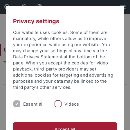
Skip
Skip
to
to
content
footer
Privacy settings
Our website uses cookies. Some of them are
mandatory, while others allow us to improve
your experience while using our website. You
Universitätsbibliothek
may change your settings at any time via the
Data Privacy Statement at the bottom of the
You are here:
Startseite
...
Ruhe- und Arbeitsraum
page. When you accept the cookies for video
playback, third-party providers may set
additional cookies for targeting and advertising
Einzelarbeitsplätze
purposes and your data may be linked to the
third party’s other services.
Gruppenarbeitsplätze
PC-Arbeitsplätze
Essential
Videos
Mikroform-Arbeitsplätze
Doktorandenbereich
Accept all