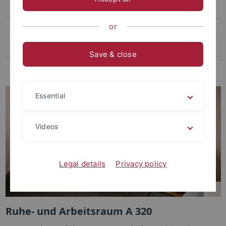
Raum der Stille
or
Familienzimmer
Ruhe- und Arbeitsraum
Save & close
Outdoormöbel und Liegestühle
Essential
Videos
Legal details
Privacy policy
Ruhe- und Arbeitsraum A 320