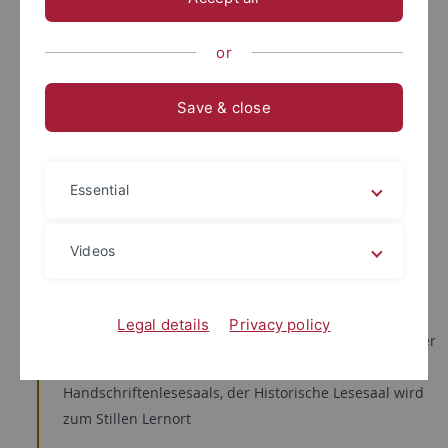
2017
Gründung der Verlage Tübingen University Press und
or
Tübingen Library Publishing
Save & close
2015
Re-Integration des Universitätsarchivs in die
Universitätsbibliothek / Einrichtung der
Essential
Fachinformationsdienste Theologie,
Religionswissenschaft und Kriminologie
Videos
2012
Umgestaltung Bereichsbibliothek Morgenstelle /
Legal details
Privacy policy
Automatisierung der Ausleihvorgänge (Selbstverbucher
und Rückgabestation) / Einrichtung eines
Handschriftenlesesaals, der Historische Lesesaal wird
zum Stillen Lernort