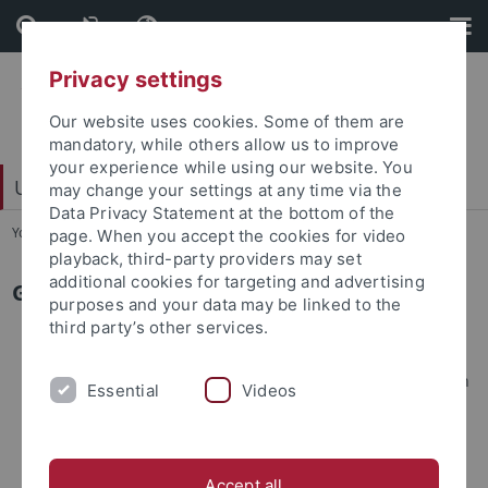
Skip
Skip
to
to
content
footer
Privacy settings
Our website uses cookies. Some of them are
mandatory, while others allow us to improve
your experience while using our website. You
Universitätsbibliothek
may change your settings at any time via the
Data Privacy Statement at the bottom of the
You are here:
Startseite
...
Geschichte
page. When you accept the cookies for video
playback, third-party providers may set
additional cookies for targeting and advertising
Geschichte der UB
purposes and your data may be linked to the
third party’s other services.
2020
Zeitweise Schließung der Universitätsbibliothek wegen
Essential
Videos
der Corona-Pandemie / Eröffnung des
Doktorandenbereichs im Ammerbau
Accept all