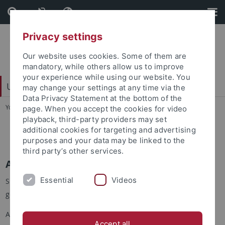
Skip
Skip
to
to
content
footer
Privacy settings
Our website uses cookies. Some of them are
mandatory, while others allow us to improve
your experience while using our website. You
Universitätsbibliothek
may change your settings at any time via the
Data Privacy Statement at the bottom of the
You are here:
Startseite
...
Anschaffungsvorschläge
page. When you accept the cookies for video
playback, third-party providers may set
additional cookies for targeting and advertising
Anschaffungsvorschläge
purposes and your data may be linked to the
third party’s other services.
Anschaffungsvorschläge
Essential
Videos
Sie würden gerne einen Titel vorschlagen, der von der UB
gekauft werden soll?
Anschaffungsvorschläge können Sie über
dieses Formular
Accept all