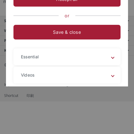
machen.
or
Service
Weitere Angebote
Save & close
Portale
Kontaktinfo
Essential
© 2026 Eberhard Karls Universität Tübingen, Tübingen
Videos
Impressum
Datenschutzerklärung
Barrierefreiheit
RSS-Feed
Shortcut
印刷
Legal details
Privacy policy