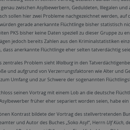
 genau zwischen Asylbewerbern, Geduldeten, Illegalen und
sch sollen hier zwei Probleme nachgezeichnet werden, auf 
würden gerade anerkannte Flüchtlinge bisher statistisch nic
ten PKS bisher keine Daten speziell zu dieser Gruppe zu 
lägen jedoch bereits Zahlen aus den Kriminalstatistiken ei
, dass anerkannte Flüchtlinge eher selten tatverdächtig sei
es zentrales Problem sieht
Walburg
in den Tatverdächtigenb
ße und aufgrund von Verzerrungsfaktoren wie Alter und Ges
zum Umfang und zur Schwere der sogenannten Flüchtlingskri
hloss seinen Vortrag mit einem Lob an die deutsche Flüchtlin
sylbewerber früher eher separiert worden seien, habe ein 
önen Kontrast bildete der Vortrag des stellvertretenden 
eamter und Autor des Buches „Soko Asyl“, Herrn
Ulf Küch
, 