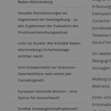
Baden-Württemberg
Erfassung
Sexuelle Dienstleistungen als
Exemplari
Gegenstand der Gesetzgebung – zu
Zunächst 
den Ergebnissen der Evaluation des
bundeswei
Prostituiertenschutzgesetzes
Teilweise 
darauf hin
Licht ins Dunkle: Wie KriFoBW Baden-
Württembergs Sicherheitslage
Ein zweit
sichtbar macht
Bezugsgrö
Vom Schwarzmarkt zur Grauzone –
Aussagen 
Zwischenbilanz nach einem Jahr
Walburg
sc
Cannabisgesetz
Während A
European Homicide Monitor – eine
Einen sch
Option für Deutschland?
Kriminalb
Straftat Schwangerschaftsabbruch?