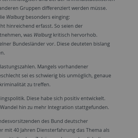
 anderen Gruppen differenziert werden müsse.
die
Walburg
besonders einging:
ht hinreichend erfasst. So seien der
entnehmen, was
Walburg
kritisch hervorhob.
nzelner Bundesländer vor. Diese deuteten bislang
en.
elastungszahlen. Mangels vorhandener
chlecht sei es schwierig bis unmöglich, genaue
minalität zu treffen.
gspolitik. Diese habe sich positiv entwickelt.
Wandel hin zu mehr Integration stattgefunden.
Bundesvorsitzenden des Bund deutscher
der mit 40 Jahren Diensterfahrung das Thema als