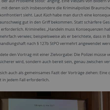
, der auf Probleme stößt“ anging. Eine Vielzahl von Bildern
 mit denen sich insbesondere die Kriminalpolizei Braunsch
konfrontiert sieht. Laut
Küch
habe man durch eine konsequ
raunschweig gut in den Griff bekommen. Statt schärfere Ge
 erforderlich. Kriminelles „Handeln muss Konsequenzen hab
mehrfach verwies; beispielsweise als er berichtete, dass in
andlungshaft nach § 127b StPO vermehrt angewendet werd
ete den Vortrag mit einer Zielvorgabe: Die Polizei müsse v
 sicherer wird, sondern auch bereit sein, genau zwischen v
 sich auch als gemeinsames Fazit der Vorträge ziehen: Eine 
 in jedem Fall erforderlich.