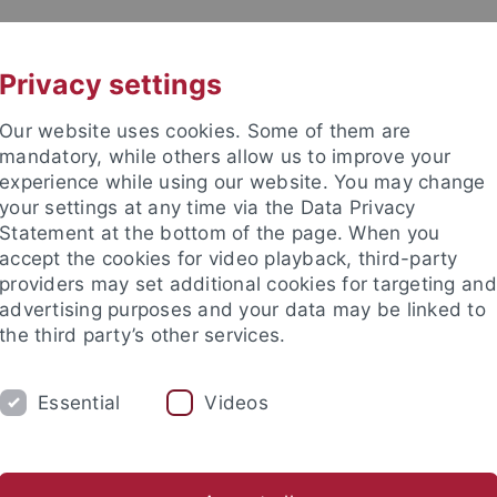
UNI A-Z
KONTAKT
Privacy settings
Our website uses cookies. Some of them are
mandatory, while others allow us to improve your
experience while using our website. You may change
your settings at any time via the Data Privacy
Statement at the bottom of the page. When you
accept the cookies for video playback, third-party
providers may set additional cookies for targeting and
advertising purposes and your data may be linked to
the third party’s other services.
Essential
Videos
FORSCHUNG
LEHRE
KRIMG 2024
Bibliothek
Publikationen
Linksammlung
WVTK
Kri