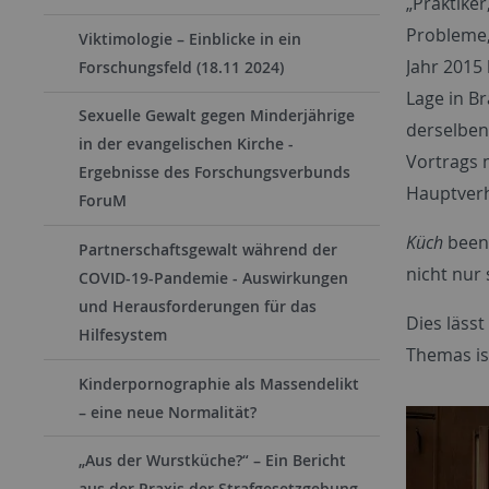
„Praktiker
Probleme,
Viktimologie – Einblicke in ein
Jahr 2015 
Forschungsfeld (18.11 2024)
Lage in B
Sexuelle Gewalt gegen Minderjährige
derselben
in der evangelischen Kirche -
Vortrags 
Ergebnisse des Forschungsverbunds
Hauptverh
ForuM
Küch
beend
Partnerschaftsgewalt während der
nicht nur
COVID-19-Pandemie - Auswirkungen
und Herausforderungen für das
Dies lässt
Hilfesystem
Themas ist
Kinderpornographie als Massendelikt
– eine neue Normalität?
„Aus der Wurstküche?“ – Ein Bericht
aus der Praxis der Strafgesetzgebung