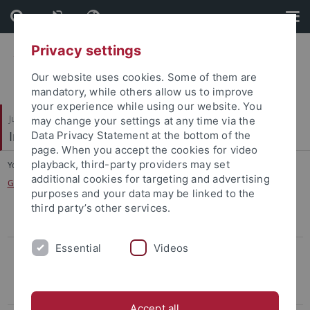
Skip
Skip
to
to
content
footer
Privacy settings
Our website uses cookies. Some of them are
mandatory, while others allow us to improve
your experience while using our website. You
Juristische Fakultät
may change your settings at any time via the
Institut für Kriminologie
Data Privacy Statement at the bottom of the
page. When you accept the cookies for video
playback, third-party providers may set
You are here:
Startseite
...
additional cookies for targeting and advertising
Gewalt im Jugendstrafvollzug – Ein Forschungsbericht
purposes and your data may be linked to the
third party’s other services.
Aufnahme in den Verteiler
Essential
Videos
Berichte
Gefährliche Orte oder gefährliche Kameras? Die
Videoüberwachung im öffentlichen Raum
Accept all