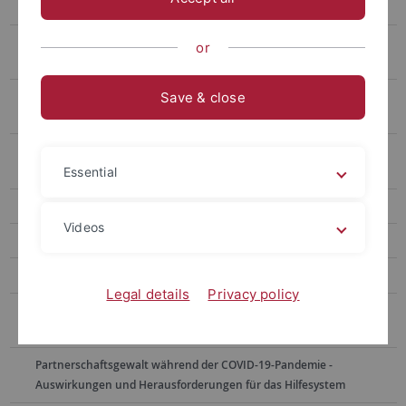
Zentrums Baden-Württemberg
Sexuelle Dienstleistungen als Gegenstand der Gesetzgebung – zu
or
den Ergebnissen der Evaluation des Prostituiertenschutzgesetzes
Licht ins Dunkle: Wie KriFoBW Baden-Württembergs
Save & close
Sicherheitslage sichtbar macht
Vom Schwarzmarkt zur Grauzone – Zwischenbilanz nach einem
Jahr Cannabisgesetz
Essential
European Homicide Monitor – eine Option für Deutschland?
Videos
Straftat Schwangerschaftsabbruch?
Viktimologie – Einblicke in ein Forschungsfeld (18.11 2024)
Legal details
Privacy policy
Sexuelle Gewalt gegen Minderjährige in der evangelischen Kirche -
Ergebnisse des Forschungsverbunds ForuM
Partnerschaftsgewalt während der COVID-19-Pandemie -
Auswirkungen und Herausforderungen für das Hilfesystem