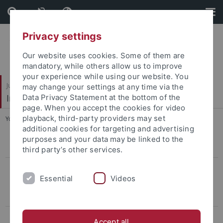
Skip
Skip
to
to
content
footer
Privacy settings
Our website uses cookies. Some of them are
mandatory, while others allow us to improve
your experience while using our website. You
Juristische Fakultät
may change your settings at any time via the
Institut für Kriminologie
Data Privacy Statement at the bottom of the
page. When you accept the cookies for video
playback, third-party providers may set
You are here:
Startseite
...
Jüdische Realitäten in Deutschland
additional cookies for targeting and advertising
purposes and your data may be linked to the
Aufnahme in den Verteiler
third party’s other services.
Berichte
Essential
Videos
Gefährliche Orte oder gefährliche Kameras? Die
Videoüberwachung im öffentlichen Raum
Cybercrime bekämpfen – Aufgaben und Erfolge des Cybercrime-
Accept all