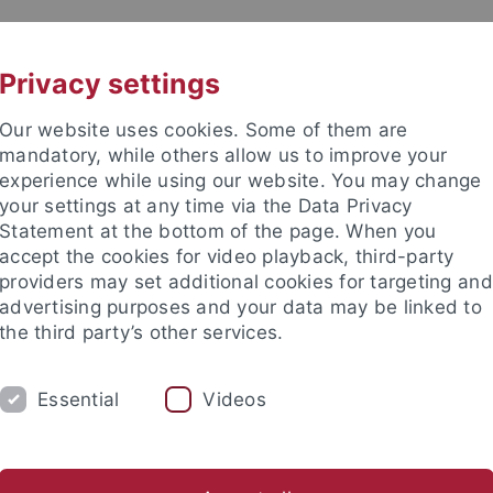
UNI A-Z
KONTAKT
Privacy settings
Our website uses cookies. Some of them are
mandatory, while others allow us to improve your
experience while using our website. You may change
your settings at any time via the Data Privacy
Statement at the bottom of the page. When you
accept the cookies for video playback, third-party
providers may set additional cookies for targeting and
advertising purposes and your data may be linked to
the third party’s other services.
Essential
Videos
FORSCHUNG
LEHRE
KRIMG 2024
Bibliothek
Publikationen
Linksammlung
WVTK
Kri