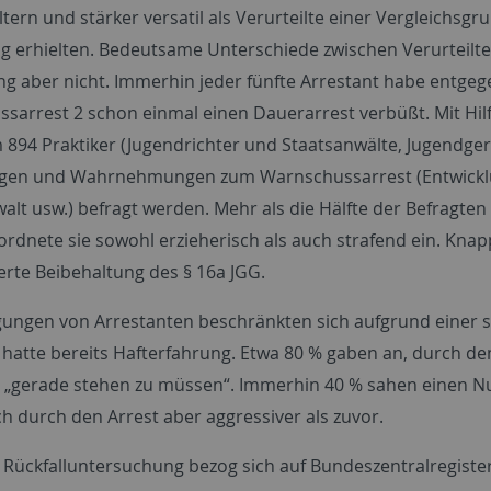
ltern und stärker versatil als Verurteilte einer Vergleichsgr
 erhielten. Bedeutsame Unterschiede zwischen Verurteilt
g aber nicht. Immerhin jeder fünfte Arrestant habe entgege
sarrest 2 schon einmal einen Dauerarrest verbüßt. Mit Hi
894 Praktiker (Jugendrichter und Staatsanwälte, Jugendger
ngen und Wahrnehmungen zum Warnschussarrest (Entwicklung
alt usw.) befragt werden. Mehr als die Hälfte der Befragte
ordnete sie sowohl erzieherisch als auch strafend ein. Kna
rte Beibehaltung des § 16a JGG.
gungen von Arrestanten beschränkten sich aufgrund einer s
e hatte bereits Hafterfahrung. Etwa 80 % gaben an, durch d
n „gerade stehen zu müssen“. Immerhin 40 % sahen einen Nutz
ch durch den Arrest aber aggressiver als zuvor.
e Rückfalluntersuchung bezog sich auf Bundeszentralregister