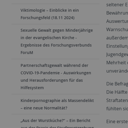
seltener E
Viktimologie – Einblicke in ein
Bewährung
Forschungsfeld (18.11 2024)
Auswertun
Warnschus
Sexuelle Gewalt gegen Minderjährige
außerdem 
in der evangelischen Kirche -
Ergebnisse des Forschungsverbunds
Einstellu
ForuM
Jugendgew
Mehrheit 
Partnerschaftsgewalt während der
unverände
COVID-19-Pandemie - Auswirkungen
und Herausforderungen für das
Die Befra
Hilfesystem
Die Hälft
Straftate
Kinderpornographie als Massendelikt
– eine neue Normalität?
fühlten si
„Aus der Wurstküche?“ – Ein Bericht
Eine erst
aus der Praxis der Strafgesetzgebung