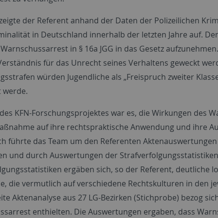
zeigte der Referent anhand der Daten der Polizeilichen Krim
minalität in Deutschland innerhalb der letzten Jahre auf. D
 Warnschussarrest in § 16a JGG in das Gesetz aufzunehmen.
Verständnis für das Unrecht seines Verhaltens geweckt wer
sstrafen würden Jugendliche als „Freispruch zweiter Klass
t werde.
 des KFN-Forschungsprojektes war es, die Wirkungen des Wa
aßnahme auf ihre rechtspraktische Anwendung und ihre Aus
h führte das Team um den Referenten Aktenauswertungen d
en und durch Auswertungen der Strafverfolgungsstatistike
olgungsstatistiken ergäben sich, so der Referent, deutliche
 die vermutlich auf verschiedene Rechtskulturen in den je
te Aktenanalyse aus 27 LG-Bezirken (Stichprobe) bezog sich
sarrest enthielten. Die Auswertungen ergaben, dass Warnsc