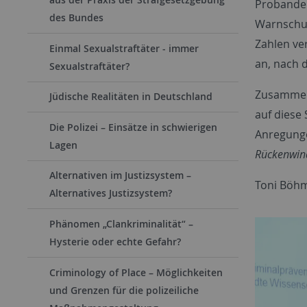
Probanden
des Bundes
Warnschuss
Zahlen ve
Einmal Sexualstraftäter - immer
an, nach 
Sexualstraftäter?
Zusammenf
Jüdische Realitäten in Deutschland
auf diese 
Die Polizei – Einsätze in schwierigen
Anregungen
Lagen
Rückenwind
Alternativen im Justizsystem –
Toni Böh
Alternatives Justizsystem?
Phänomen „Clankriminalität“ –
Hysterie oder echte Gefahr?
Criminology of Place – Möglichkeiten
und Grenzen für die polizeiliche