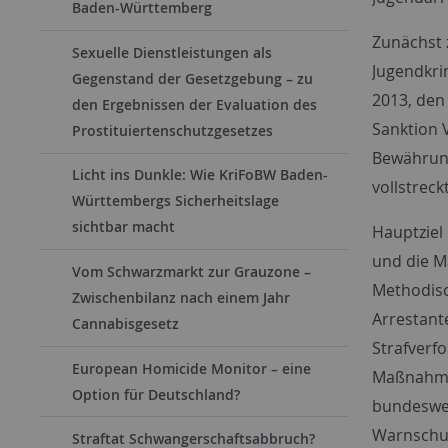
Baden-Württemberg
Zunächst 
Sexuelle Dienstleistungen als
Jugendkri
Gegenstand der Gesetzgebung – zu
2013, den
den Ergebnissen der Evaluation des
Sanktion 
Prostituiertenschutzgesetzes
Bewährung
Licht ins Dunkle: Wie KriFoBW Baden-
vollstreck
Württembergs Sicherheitslage
sichtbar macht
Hauptziel
und die M
Vom Schwarzmarkt zur Grauzone –
Methodisc
Zwischenbilanz nach einem Jahr
Arrestant
Cannabisgesetz
Strafverf
European Homicide Monitor – eine
Maßnahme,
Option für Deutschland?
bundeswei
Warnschus
Straftat Schwangerschaftsabbruch?