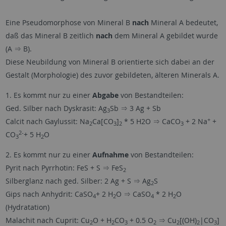
Eine Pseudomorphose von Mineral B
nach
Mineral A bedeutet,
daß das Mineral B zeitlich
nach
dem Mineral A gebildet wurde
(A ⇒ B).
Diese Neubildung von Mineral B orientierte sich dabei an der
Gestalt (Morphologie) des zuvor gebildeten, älteren Minerals A.
1. Es kommt nur zu einer
Abgabe
von Bestandteilen:
Ged. Silber nach Dyskrasit: Ag
Sb ⇒ 3 Ag + Sb
3
+
Calcit nach Gaylussit: Na
Ca[CO
]
* 5 H2O ⇒ CaCO
+ 2 Na
+
2
3
2
3
2-
CO
+ 5 H
O
3
2
2. Es kommt nur zu einer
Aufnahme
von Bestandteilen:
Pyrit nach Pyrrhotin: FeS + S ⇒ FeS
2
Silberglanz nach ged. Silber: 2 Ag + S ⇒ Ag
S
2
Gips nach Anhydrit: CaSO
+ 2 H
O ⇒ CaSO
* 2 H
O
4
2
4
2
(Hydratation)
Malachit nach Cuprit: Cu
O + H
CO
+ 0.5 O
⇒ Cu
[(OH)
|CO
]
2
2
3
2
2
2
3