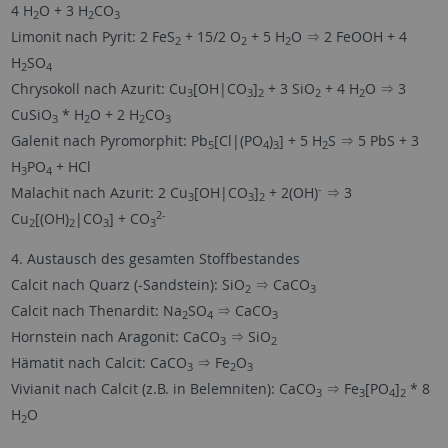
4 H
O + 3 H
CO
2
2
3
Limonit nach Pyrit: 2 FeS
+ 15/2 O
+ 5 H
O ⇒ 2 FeOOH + 4
2
2
2
H
SO
2
4
Chrysokoll nach Azurit: Cu
[OH|CO
]
+ 3 SiO
+ 4 H
O ⇒ 3
3
3
2
2
2
CuSiO
* H
O + 2 H
CO
3
2
2
3
Galenit nach Pyromorphit: Pb
[Cl|(PO
)
] + 5 H
S ⇒ 5 PbS + 3
5
4
3
2
H
PO
+ HCl
3
4
-
Malachit nach Azurit: 2 Cu
[OH|CO
]
+ 2(OH)
⇒ 3
3
3
2
2-
Cu
[(OH)
|CO
] + CO
2
2
3
3
4. Austausch des gesamten Stoffbestandes
Calcit nach Quarz (-Sandstein): SiO
⇒ CaCO
2
3
Calcit nach Thenardit: Na
SO
⇒ CaCO
2
4
3
Hornstein nach Aragonit: CaCO
⇒ SiO
3
2
Hämatit nach Calcit: CaCO
⇒ Fe
O
3
2
3
Vivianit nach Calcit (z.B. in Belemniten): CaCO
⇒ Fe
[PO
]
* 8
3
3
4
2
H
O
2