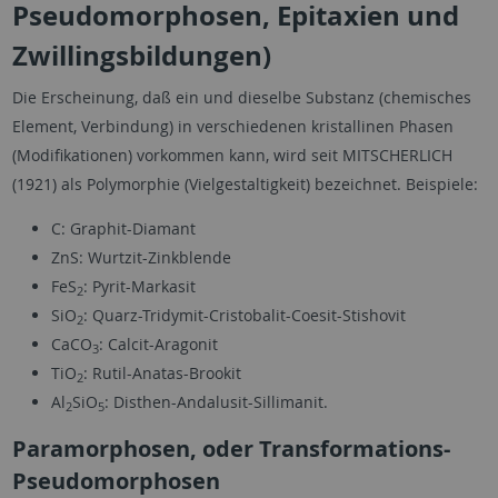
Pseudomorphosen, Epitaxien und
Zwillingsbildungen)
Die Erscheinung, daß ein und dieselbe Substanz (chemisches
Element, Verbindung) in verschiedenen kristallinen Phasen
(Modifikationen) vorkommen kann, wird seit MITSCHERLICH
(1921) als Polymorphie (Vielgestaltigkeit) bezeichnet. Beispiele:
C: Graphit-Diamant
ZnS: Wurtzit-Zinkblende
FeS
: Pyrit-Markasit
2
SiO
: Quarz-Tridymit-Cristobalit-Coesit-Stishovit
2
CaCO
: Calcit-Aragonit
3
TiO
: Rutil-Anatas-Brookit
2
Al
SiO
: Disthen-Andalusit-Sillimanit.
2
5
Paramorphosen, oder Transformations-
Pseudomorphosen