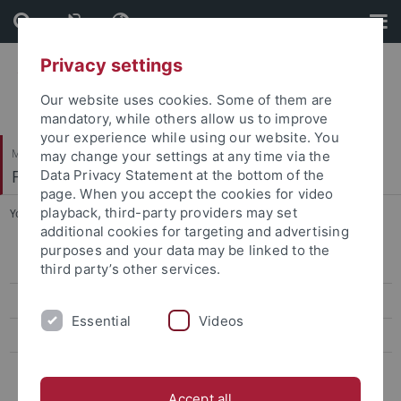
Skip
Skip
to
to
content
footer
Privacy settings
Our website uses cookies. Some of them are
mandatory, while others allow us to improve
your experience while using our website. You
Mathematisch-Naturwissenschaftliche Fakultät
may change your settings at any time via the
Fachbereich Geowissenschaften
Data Privacy Statement at the bottom of the
page. When you accept the cookies for video
playback, third-party providers may set
You are here:
Startseite
...
Mineralverwachsungen
additional cookies for targeting and advertising
purposes and your data may be linked to the
Inhalt der Sammlung
third party’s other services.
Systematik der Minerale
Essential
Videos
Erze und Erzlagerstätten
Angewandte und technische Mineralogie
(Materialwissenschaften)
Accept all