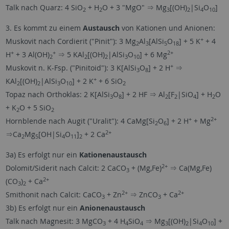
Talk nach Quarz: 4 SiO
+ H
O + 3 "MgO" ⇒ Mg
[(OH)
|Si
O
]
2
2
3
2
4
10
3. Es kommt zu einem
Austausch
von Kationen und Anionen:
+
Muskovit nach Cordierit ("Pinit"): 3 Mg
Al
[AlSi
O
] + 5 K
+ 4
2
3
5
18
+
+
2+
H
+ 3 Al(OH)
⇒ 5 KAl
[(OH)
|AlSi
O
] + 6 Mg
2
2
2
3
10
+
Muskovit n. K-Fsp. ("Pinitoid"): 3 K[AlSi
O
] + 2 H
⇒
3
8
+
KAl
[(OH)
|AlSi
O
] + 2 K
+ 6 SiO
2
2
3
10
2
Topaz nach Orthoklas: 2 K[AlSi
O
] + 2 HF ⇒ Al
[F
|SiO
] + H
O
3
8
2
2
4
2
+ K
O + 5 SiO
2
2
+
2+
Hornblende nach Augit ("Uralit"): 4 CaMg[Si
O
] + 2 H
+ Mg
2
6
2+
⇒Ca
Mg
[OH|Si
O
]
+ 2 Ca
2
5
4
11
2
3a) Es erfolgt nur ein
Kationenaustausch
2+
Dolomit/Siderit nach Calcit: 2 CaCO
+ (Mg,Fe)
⇒ Ca(Mg,Fe)
3
2+
(CO
)
+ Ca
3
2
2+
2+
Smithonit nach Calcit: CaCO
+ Zn
⇒ ZnCO
+ Ca
3
3
3b) Es erfolgt nur ein
Anionenaustausch
Talk nach Magnesit: 3 MgCO
+ 4 H
SiO
⇒ Mg
[(OH)
|Si
O
] +
3
4
4
3
2
4
10