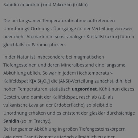
Sanidin (monoklin) und Mikroklin (triklin)
Die bei langsamer Temperaturabnahme auftretenden
Unordnungs-Ordnungs-Übergänge (in der Verteilung von zwei
oder mehr Atomarten in sonst analoger Kristallstruktur) führen
gleichfalls zu Paramorphosen.
In der Natur ist insbesondere bei magmatischen
Tiefengesteinen und deren Mineralbestand eine langsame
Abkühlung üblich. So war in jedem Hochtemperatur-
Kalifeldspat K[AlSi
O
] die (Al-Si)-Verteilung zunächst, d.h. bei
3
8
hohen Temperaturen, statistisch
ungeordnet
. Kühlt nun dieses
Gestein, und damit der Kalifeldspat, rasch ab (z.B. als
vulkanische Lava an der Erdoberfläche), so bleibt die
Unordnung erhalten und es entsteht der glasklar durchsichtige
Sanidin
(so im Trachyt).
Bei langsamer Abkühlung in großen Tiefengesteinskörpern
(wie dem Granit) kommt es jedoch allmählich zu einer