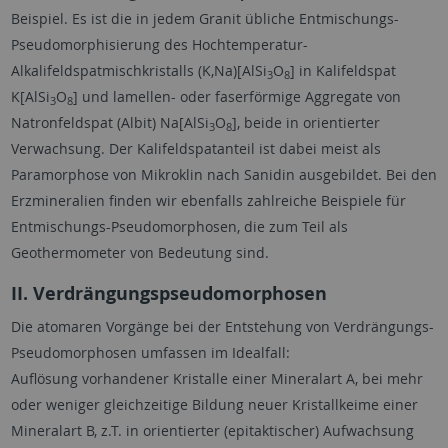
Beispiel. Es ist die in jedem Granit übliche Entmischungs-
Pseudomorphisierung des Hochtemperatur-
Alkalifeldspatmischkristalls (K,Na)[AlSi
O
] in Kalifeldspat
3
8
K[AlSi
O
] und lamellen- oder faserförmige Aggregate von
3
8
Natronfeldspat (Albit) Na[AlSi
O
], beide in orientierter
3
8
Verwachsung. Der Kalifeldspatanteil ist dabei meist als
Paramorphose von Mikroklin nach Sanidin ausgebildet. Bei den
Erzmineralien finden wir ebenfalls zahlreiche Beispiele für
Entmischungs-Pseudomorphosen, die zum Teil als
Geothermometer von Bedeutung sind.
II. Verdrängungspseudomorphosen
Die atomaren Vorgänge bei der Entstehung von Verdrängungs-
Pseudomorphosen umfassen im Idealfall:
Auflösung vorhandener Kristalle einer Mineralart A, bei mehr
oder weniger gleichzeitige Bildung neuer Kristallkeime einer
Mineralart B, z.T. in orientierter (epitaktischer) Aufwachsung