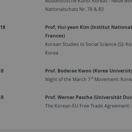
Buddhistische Kunst Koreas - Neue ik
Nationalschatz Nr. 78 & 83
018
Prof. Hui-yeon Kim (Institut National
Frances)
Korean Studies in Social Science (5): K
Korea
18
Prof. Boderae Kwon (Korea Universit
st
Night of the March 1
Movement: Korea'
18
Prof. Werner Pascha (Universität Du
The Korean-EU Free Trade Agreement: Ex