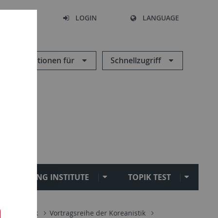
SEARCH
LOGIN
LANGUAGE
Informationen für
Schnellzugriff
SEJONG INSTITUTE
TOPIK TEST
Koreanistik
Vortragsreihe der Koreanistik