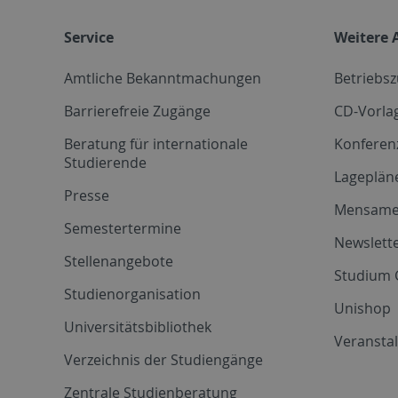
Service
Weitere 
Amtliche Bekanntmachungen
Betriebs
Barrierefreie Zugänge
CD-Vorla
Beratung für internationale
Konferen
Studierende
Lageplän
Presse
Mensam
Semestertermine
Newslette
Stellenangebote
Studium 
Studienorganisation
Unishop
Universitätsbibliothek
Veransta
Verzeichnis der Studiengänge
Zentrale Studienberatung