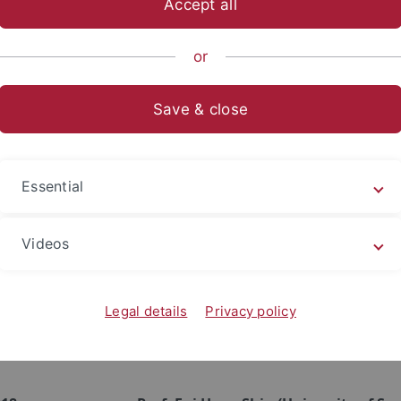
Accept all
or
gsreihe der Koreanistik
Save & close
nload Semesterplan
Essential
 here]
Videos
018
Prof. Eun-Jeung Lee (Freie Universitä
Korean Studies in Social Science (1): Kn
Legal details
Privacy policy
German-Korean Context - in case of uni
(lecture in German)