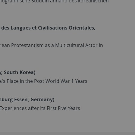
onographische Stduein anhand des koreanischen
 des Langues et Civilisations Orientales,
orean Protestantism as a Multicultural Actor in
y, South Korea)
s Place in the Post World War 1 Years
isburg-Essen, Germany)
periences after Its First Five Years