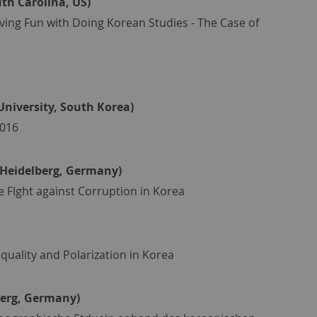
uth Carolina, US)
aving Fun with Doing Korean Studies - The Case of
University, South Korea)
2016
 Heidelberg, Germany)
he FIght against Corruption in Korea
nequality and Polarization in Korea
berg, Germany)