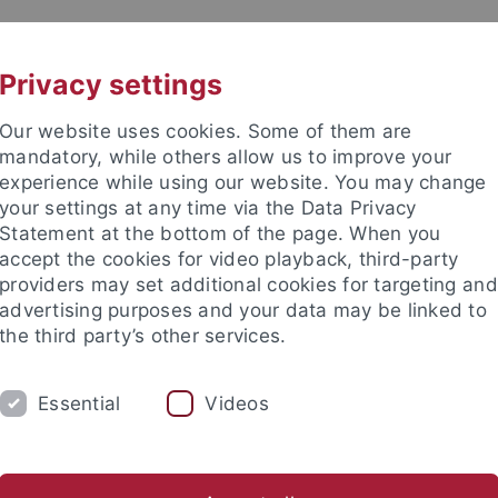
UNI A-Z
KONTAKT
Privacy settings
Our website uses cookies. Some of them are
mandatory, while others allow us to improve your
experience while using our website. You may change
your settings at any time via the Data Privacy
Statement at the bottom of the page. When you
accept the cookies for video playback, third-party
providers may set additional cookies for targeting and
advertising purposes and your data may be linked to
the third party’s other services.
Essential
Videos
M
STUDIUM
CKS
TUCKU
ische Fakultät
Fachbereiche
Asien-Orient-Wissenschaften