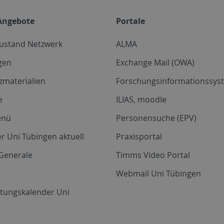
Angebote
Portale
zustand Netzwerk
ALMA
gen
Exchange Mail (OWA)
zmaterialien
Forschungsinformationssyst
e
ILIAS, moodle
enü
Personensuche (EPV)
r Uni Tübingen aktuell
Praxisportal
Generale
Timms Video Portal
Webmail Uni Tübingen
ltungskalender Uni