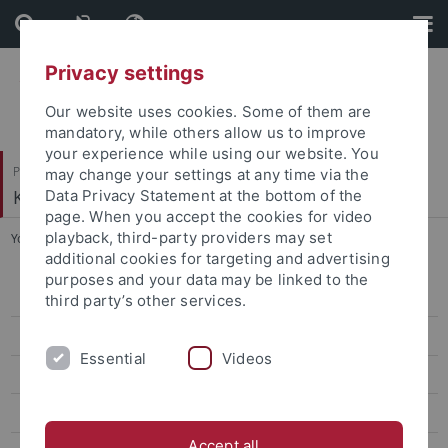
Skip
Skip
to
to
content
footer
Privacy settings
Our website uses cookies. Some of them are
mandatory, while others allow us to improve
your experience while using our website. You
Philosophische Fakultät
may change your settings at any time via the
Koreanistik
Data Privacy Statement at the bottom of the
page. When you accept the cookies for video
playback, third-party providers may set
You are here:
Startseite
...
Vortragsreihe WS 15/16
additional cookies for targeting and advertising
purposes and your data may be linked to the
Aktuelle Vortragsreihe
third party’s other services.
Vortragsreihe SS 19
Essential
Videos
Vortragsreihe WS 18/19
Vortragsreihe SS 18
Accept all