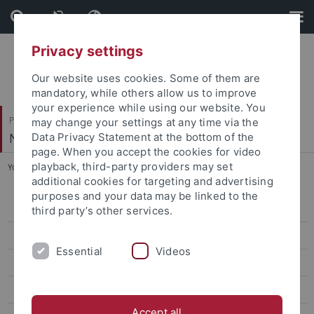
Skip
Skip
to
to
content
footer
Privacy settings
Our website uses cookies. Some of them are
mandatory, while others allow us to improve
your experience while using our website. You
Philosophische Fakultät
may change your settings at any time via the
Neuere Geschichte
Data Privacy Statement at the bottom of the
page. When you accept the cookies for video
playback, third-party providers may set
You are here:
Startseite
...
Dr. Saladin (geb. Pawlowsky)
additional cookies for targeting and advertising
purposes and your data may be linked to the
Prof. Dr. Brauner
third party’s other services.
Prof. Dr. Brendle
Essential
Videos
Dr. Laura Dierksmeier
Prof. Dr. Dürr
Accept all